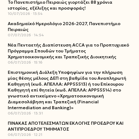
Το Πανεπιστήμιο Πειραιώς γιορτάζει 88 χρόνια
ιστορίας, εξέλιξης και προσφοράς!
10/07/2026
13:54
Ακαδημαϊκό Ημερολόγιο 2026-2027, Πανεπιστήμιο
Πειραιώς
07/07/2026
14:54
Νέα Πενταετής Διαπίστευση ACCA για το Προπτυχιακό
Πρόγραμμα Σπουδών του Τμήματος
Χρηματοοικονομικής και Τραπεζικής Διοικητικής
06/07/2026
15:16
Επιστημονική Διάλεξη Υποψηφίων για την πλήρωση
μίας θέσης μέλους ΔΕΠ στη βαθμίδα του Αναπληρωτή
Καθηγητή (κωδ. ΑΠΕΛΛΑ: ΑΡΡ55513) ή του Επίκουρου
Καθηγητή επί θητεία (κωδ. ΑΠΕΛΛΑ: ΑΡΡ55514) στο
γνωστικό αντικείμενο «Χρηματοοικονομική
Διαμεσολάβηση και Τραπεζική (Financial
Intermediation and Banking)»
06/07/2026
13:31
ΠΙΝΑΚΑΣ ΑΠΟΤΕΛΕΣΜΑΤΩΝ ΕΚΛΟΓΗΣ ΠΡΟΕΔΡΟΥ ΚΑΙ
ΑΝΤΙΠΡΟΕΔΡΟΥ ΤΜΗΜΑΤΟΣ
06/07/2026
12:21