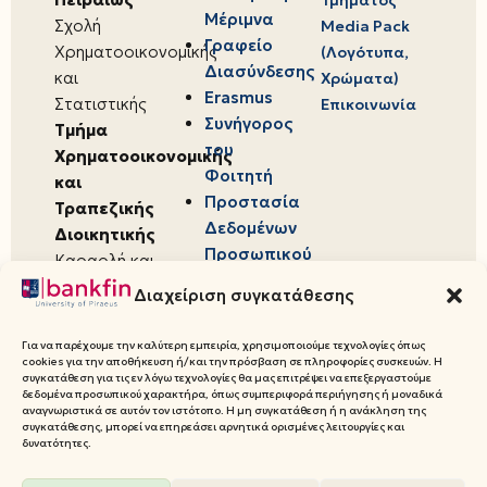
Τμήματος
Μέριμνα
Σχολή
Media Pack
Γραφείο
Χρηματοοικονομικής
(Λογότυπα,
Διασύνδεσης
και
Χρώματα)
Erasmus
Στατιστικής
Επικοινωνία
Συνήγορος
Τμήμα
του
Χρηματοοικονομικής
Φοιτητή
και
Προστασία
Τραπεζικής
Δεδομένων
Διοικητικής
Προσωπικού
Καραολή και
Χαρακτήρα
Δημητρίου 80,
Διαχείριση συγκατάθεσης
18534,
Πειραιάς
Για να παρέχουμε την καλύτερη εμπειρία, χρησιμοποιούμε τεχνολογίες όπως
cookies για την αποθήκευση ή/και την πρόσβαση σε πληροφορίες συσκευών. Η
συγκατάθεση για τις εν λόγω τεχνολογίες θα μας επιτρέψει να επεξεργαστούμε
δεδομένα προσωπικού χαρακτήρα, όπως συμπεριφορά περιήγησης ή μοναδικά
αναγνωριστικά σε αυτόν τον ιστότοπο. Η μη συγκατάθεση ή η ανάκληση της
συγκατάθεσης, μπορεί να επηρεάσει αρνητικά ορισμένες λειτουργίες και
© 2026 Πανεπιστήμιο Πειραιώς,
δυνατότητες.
Τμήμα Χρηματοοικονομικής και