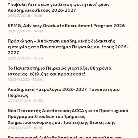
Υποβολή Αιτήσεων για Σίτιση φοιτητών/τριών
Ακαδημαϊκού Έτους 2026-2027
29/07/2026
13:26
KPMG, Advisory Graduate Recruitment Program 2026
28/07/2026
14:02
Πρόσκληση – Απόκτηση ακαδημαϊκής διδακτικής
εμπειρίας στο Πανεπιστήμιο Πειραιώς ακ. έτους 2026–
2027
23/07/2026
14:34
Το Πανεπιστήμιο Πειραιώς γιορτάζει 88 χρόνια
ιστορίας, εξέλιξης και προσφοράς!
10/07/2026
13:54
Ακαδημαϊκό Ημερολόγιο 2026-2027, Πανεπιστήμιο
Πειραιώς
07/07/2026
14:54
Νέα Πενταετής Διαπίστευση ACCA για το Προπτυχιακό
Πρόγραμμα Σπουδών του Τμήματος
Χρηματοοικονομικής και Τραπεζικής Διοικητικής
06/07/2026
15:16
Επιστημονική Διάλεξη Υποψηφίων για την πλήρωση