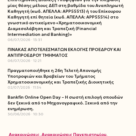
μίας θέσης μέλους ΔΕΠ στη βαθμίδα του Αναπληρωτή
Καθηγητή (κωδ. ΑΠΕΛΛΑ: ΑΡΡ55513) ή του Επίκουρου
Καθηγητή επί θητεία (κωδ. ΑΠΕΛΛΑ: ΑΡΡ55514) στο
γνωστικό αντικείμενο «Χρηματοοικονομική
Διαμεσολάβηση και Τραπεζική (Financial
Intermediation and Banking)»
06/07/2026
13:31
ΠΙΝΑΚΑΣ ΑΠΟΤΕΛΕΣΜΑΤΩΝ ΕΚΛΟΓΗΣ ΠΡΟΕΔΡΟΥ ΚΑΙ
ΑΝΤΙΠΡΟΕΔΡΟΥ ΤΜΗΜΑΤΟΣ
06/07/2026
12:21
Πραγματοποιήθηκε η 26η Τελετή Απονομής
Υποτροφιών και Βραβείων του Τμήματος
Χρηματοοικονομικής και Τραπεζικής Διοικητικής
02/07/2026
11:54
Bankfin Online Open Day – Η σωστή επιλογή σπουδών
δεν ξεκινά από το Μηχανογραφικό. Ξεκινά από την
ενημέρωση.
30/06/2026
10:30
Ανακοινώσεις
,
Ανακοινώσεις Πανεπιστημίου
,