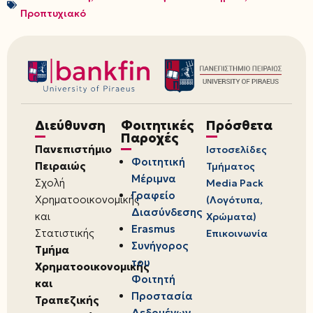
Προπτυχιακό
Διεύθυνση
Φοιτητικές
Πρόσθετα
Παροχές
Πανεπιστήμιο
Ιστοσελίδες
Φοιτητική
Πειραιώς
Τμήματος
Μέριμνα
Σχολή
Media Pack
Γραφείο
Χρηματοοικονομικής
(Λογότυπα,
Διασύνδεσης
και
Χρώματα)
Erasmus
Στατιστικής
Επικοινωνία
Συνήγορος
Τμήμα
του
Χρηματοοικονομικής
Φοιτητή
και
Προστασία
Τραπεζικής
Δεδομένων