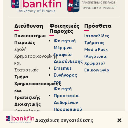
Διεύθυνση
Φοιτητικές
Πρόσθετα
Παροχές
Πανεπιστήμιο
Ιστοσελίδες
Φοιτητική
Πειραιώς
Τμήματος
Μέριμνα
Σχολή
Media Pack
Γραφείο
Χρηματοοικονομικής
(Λογότυπα,
Διασύνδεσης
και
Χρώματα)
Erasmus
Στατιστικής
Επικοινωνία
Συνήγορος
Τμήμα
του
Χρηματοοικονομικής
Φοιτητή
και
Προστασία
Τραπεζικής
Δεδομένων
Διοικητικής
Προσωπικού
Καραολή και
Χαρακτήρα
Δημητρίου 80,
Διαχείριση συγκατάθεσης
18534,