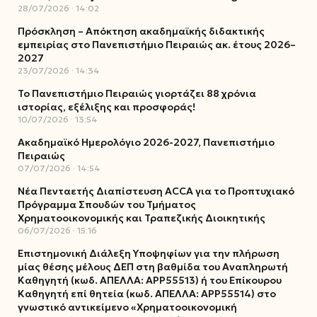
28/07/2026
14:02
Πρόσκληση – Απόκτηση ακαδημαϊκής διδακτικής
εμπειρίας στο Πανεπιστήμιο Πειραιώς ακ. έτους 2026–
2027
23/07/2026
14:34
Το Πανεπιστήμιο Πειραιώς γιορτάζει 88 χρόνια
ιστορίας, εξέλιξης και προσφοράς!
10/07/2026
13:54
Ακαδημαϊκό Ημερολόγιο 2026-2027, Πανεπιστήμιο
Πειραιώς
07/07/2026
14:54
Νέα Πενταετής Διαπίστευση ACCA για το Προπτυχιακό
Πρόγραμμα Σπουδών του Τμήματος
Χρηματοοικονομικής και Τραπεζικής Διοικητικής
06/07/2026
15:16
Επιστημονική Διάλεξη Υποψηφίων για την πλήρωση
μίας θέσης μέλους ΔΕΠ στη βαθμίδα του Αναπληρωτή
Καθηγητή (κωδ. ΑΠΕΛΛΑ: ΑΡΡ55513) ή του Επίκουρου
Καθηγητή επί θητεία (κωδ. ΑΠΕΛΛΑ: ΑΡΡ55514) στο
γνωστικό αντικείμενο «Χρηματοοικονομική