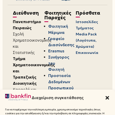
Διεύθυνση
Φοιτητικές
Πρόσθετα
Παροχές
Πανεπιστήμιο
Ιστοσελίδες
Φοιτητική
Πειραιώς
Τμήματος
Μέριμνα
Σχολή
Media Pack
Γραφείο
Χρηματοοικονομικής
(Λογότυπα,
Διασύνδεσης
και
Χρώματα)
Erasmus
Στατιστικής
Επικοινωνία
Συνήγορος
Τμήμα
του
Χρηματοοικονομικής
Φοιτητή
και
Προστασία
Τραπεζικής
Δεδομένων
Διοικητικής
Προσωπικού
Καραολή και
Χαρακτήρα
Δημητρίου 80,
Διαχείριση συγκατάθεσης
18534,
Πειραιάς
Για να παρέχουμε την καλύτερη εμπειρία, χρησιμοποιούμε τεχνολογίες όπως
cookies για την αποθήκευση ή/και την πρόσβαση σε πληροφορίες συσκευών. Η