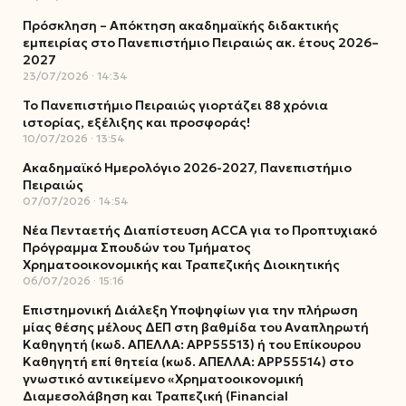
Πρόσκληση – Απόκτηση ακαδημαϊκής διδακτικής
εμπειρίας στο Πανεπιστήμιο Πειραιώς ακ. έτους 2026–
2027
23/07/2026
14:34
Το Πανεπιστήμιο Πειραιώς γιορτάζει 88 χρόνια
ιστορίας, εξέλιξης και προσφοράς!
10/07/2026
13:54
Ακαδημαϊκό Ημερολόγιο 2026-2027, Πανεπιστήμιο
Πειραιώς
07/07/2026
14:54
Νέα Πενταετής Διαπίστευση ACCA για το Προπτυχιακό
Πρόγραμμα Σπουδών του Τμήματος
Χρηματοοικονομικής και Τραπεζικής Διοικητικής
06/07/2026
15:16
Επιστημονική Διάλεξη Υποψηφίων για την πλήρωση
μίας θέσης μέλους ΔΕΠ στη βαθμίδα του Αναπληρωτή
Καθηγητή (κωδ. ΑΠΕΛΛΑ: ΑΡΡ55513) ή του Επίκουρου
Καθηγητή επί θητεία (κωδ. ΑΠΕΛΛΑ: ΑΡΡ55514) στο
γνωστικό αντικείμενο «Χρηματοοικονομική
Διαμεσολάβηση και Τραπεζική (Financial