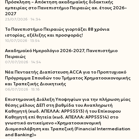
Πρόσκληση – Απόκτηση ακαδημαϊκής διδακτικής
εμπειρίας στο Πανεπιστήμιο Πειραιώς ακ. έτους 2026–
2027
23/07/2026
14:34
Το Πανεπιστήμιο Πειραιώς γιορτάζει 88 χρόνια
ιστορίας, εξέλιξης και προσφοράς!
10/07/2026
13:54
Ακαδημαϊκό Ημερολόγιο 2026-2027, Πανεπιστήμιο
Πειραιώς
07/07/2026
14:54
Νέα Πενταετής Διαπίστευση ACCA για το Προπτυχιακό
Πρόγραμμα Σπουδών του Τμήματος Χρηματοοικονομικής
και Τραπεζικής Διοικητικής
06/07/2026
15:16
Επιστημονική Διάλεξη Υποψηφίων για την πλήρωση μίας
θέσης μέλους ΔΕΠ στη βαθμίδα του Αναπληρωτή
Καθηγητή (κωδ. ΑΠΕΛΛΑ: ΑΡΡ55513) ή του Επίκουρου
Καθηγητή επί θητεία (κωδ. ΑΠΕΛΛΑ: ΑΡΡ55514) στο
γνωστικό αντικείμενο «Χρηματοοικονομική
Διαμεσολάβηση και Τραπεζική (Financial Intermediation
and Banking)»