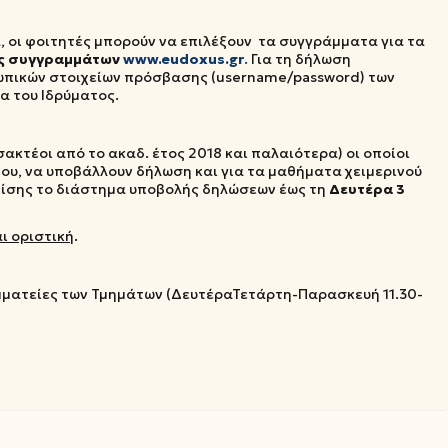
, οι φοιτητές μπορούν να επιλέξουν τα συγγράμματα για τα
ς συγγραμμάτων
www.eudoxus.gr
.
Για τη δήλωση
ωπικών στοιχείων πρόσβασης (username/password) των
α του Ιδρύματος.
σακτέοι από το ακαδ. έτος 2018 και παλαιότερα) οι οποίοι
ου, να υποβάλλουν δήλωση και για τα μαθήματα χειμερινού
επίσης το διάστημα υποβολής δηλώσεων έως τη
Δευτέρα 3
ι οριστική
.
αμματείες των Τμημάτων (ΔευτέραΤετάρτη-Παρασκευή 11.30-