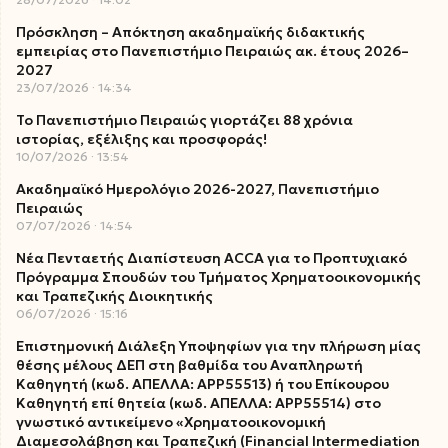
Πρόσκληση – Απόκτηση ακαδημαϊκής διδακτικής
εμπειρίας στο Πανεπιστήμιο Πειραιώς ακ. έτους 2026–
2027
23/07/2026
14:34
Το Πανεπιστήμιο Πειραιώς γιορτάζει 88 χρόνια
ιστορίας, εξέλιξης και προσφοράς!
10/07/2026
13:54
Ακαδημαϊκό Ημερολόγιο 2026-2027, Πανεπιστήμιο
Πειραιώς
07/07/2026
14:54
Νέα Πενταετής Διαπίστευση ACCA για το Προπτυχιακό
Πρόγραμμα Σπουδών του Τμήματος Χρηματοοικονομικής
και Τραπεζικής Διοικητικής
06/07/2026
15:16
Επιστημονική Διάλεξη Υποψηφίων για την πλήρωση μίας
θέσης μέλους ΔΕΠ στη βαθμίδα του Αναπληρωτή
Καθηγητή (κωδ. ΑΠΕΛΛΑ: ΑΡΡ55513) ή του Επίκουρου
Καθηγητή επί θητεία (κωδ. ΑΠΕΛΛΑ: ΑΡΡ55514) στο
γνωστικό αντικείμενο «Χρηματοοικονομική
Διαμεσολάβηση και Τραπεζική (Financial Intermediation