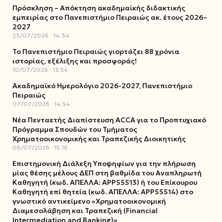
Πρόσκληση – Απόκτηση ακαδημαϊκής διδακτικής
εμπειρίας στο Πανεπιστήμιο Πειραιώς ακ. έτους 2026–
2027
23/07/2026
14:34
Το Πανεπιστήμιο Πειραιώς γιορτάζει 88 χρόνια
ιστορίας, εξέλιξης και προσφοράς!
10/07/2026
13:54
Ακαδημαϊκό Ημερολόγιο 2026-2027, Πανεπιστήμιο
Πειραιώς
07/07/2026
14:54
Νέα Πενταετής Διαπίστευση ACCA για το Προπτυχιακό
Πρόγραμμα Σπουδών του Τμήματος
Χρηματοοικονομικής και Τραπεζικής Διοικητικής
06/07/2026
15:16
Επιστημονική Διάλεξη Υποψηφίων για την πλήρωση
μίας θέσης μέλους ΔΕΠ στη βαθμίδα του Αναπληρωτή
Καθηγητή (κωδ. ΑΠΕΛΛΑ: ΑΡΡ55513) ή του Επίκουρου
Καθηγητή επί θητεία (κωδ. ΑΠΕΛΛΑ: ΑΡΡ55514) στο
γνωστικό αντικείμενο «Χρηματοοικονομική
Διαμεσολάβηση και Τραπεζική (Financial
Intermediation and Banking)»