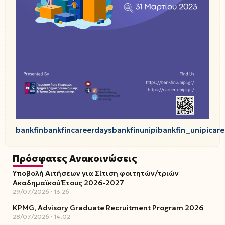
bankfin
bankfincareerdays
bankfinunipi
bankfin_unipi
care
Πρόσφατες Ανακοινώσεις
Υποβολή Αιτήσεων για Σίτιση φοιτητών/τριών
Ακαδημαϊκού Έτους 2026-2027
29/07/2026
13:26
KPMG, Advisory Graduate Recruitment Program 2026
28/07/2026
14:02