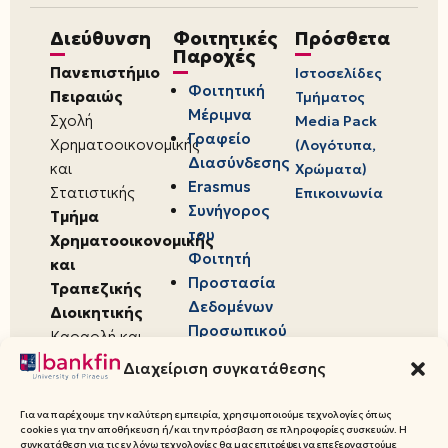
Διεύθυνση
Φοιτητικές
Πρόσθετα
Παροχές
Πανεπιστήμιο
Ιστοσελίδες
Φοιτητική
Πειραιώς
Τμήματος
Μέριμνα
Σχολή
Media Pack
Γραφείο
Χρηματοοικονομικής
(Λογότυπα,
Διασύνδεσης
και
Χρώματα)
Erasmus
Στατιστικής
Επικοινωνία
Συνήγορος
Τμήμα
του
Χρηματοοικονομικής
Φοιτητή
και
Προστασία
Τραπεζικής
Δεδομένων
Διοικητικής
Προσωπικού
Καραολή και
Χαρακτήρα
Δημητρίου 80,
Διαχείριση συγκατάθεσης
18534,
Πειραιάς
Για να παρέχουμε την καλύτερη εμπειρία, χρησιμοποιούμε τεχνολογίες όπως
cookies για την αποθήκευση ή/και την πρόσβαση σε πληροφορίες συσκευών. Η
συγκατάθεση για τις εν λόγω τεχνολογίες θα μας επιτρέψει να επεξεργαστούμε