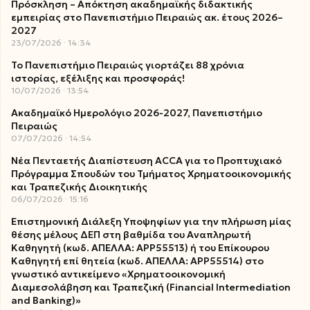
Πρόσκληση – Απόκτηση ακαδημαϊκής διδακτικής
εμπειρίας στο Πανεπιστήμιο Πειραιώς ακ. έτους 2026–
2027
23/07/2026
14:34
Το Πανεπιστήμιο Πειραιώς γιορτάζει 88 χρόνια
ιστορίας, εξέλιξης και προσφοράς!
10/07/2026
13:54
Ακαδημαϊκό Ημερολόγιο 2026-2027, Πανεπιστήμιο
Πειραιώς
07/07/2026
14:54
Νέα Πενταετής Διαπίστευση ACCA για το Προπτυχιακό
Πρόγραμμα Σπουδών του Τμήματος Χρηματοοικονομικής
και Τραπεζικής Διοικητικής
06/07/2026
15:16
Επιστημονική Διάλεξη Υποψηφίων για την πλήρωση μίας
θέσης μέλους ΔΕΠ στη βαθμίδα του Αναπληρωτή
Καθηγητή (κωδ. ΑΠΕΛΛΑ: ΑΡΡ55513) ή του Επίκουρου
Καθηγητή επί θητεία (κωδ. ΑΠΕΛΛΑ: ΑΡΡ55514) στο
γνωστικό αντικείμενο «Χρηματοοικονομική
Διαμεσολάβηση και Τραπεζική (Financial Intermediation
and Banking)»