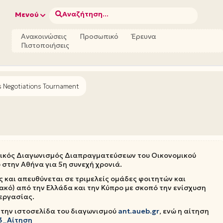
Αναζήτηση...
Μενού
Ανακοινώσεις
Προσωπικό
Έρευνα
Πιστοποιήσεις
 Negotiations Tournament
ητικός Διαγωνισμός Διαπραγματεύσεων του Οικονομικού
 στην Αθήνα για 5η συνεχή χρονιά.
ς και απευθύνεται σε τριμελείς ομάδες φοιτητών και
κό) από την Ελλάδα και την Κύπρο με σκοπό την ενίσχυση
 εργασίας.
 την ιστοσελίδα του διαγωνισμού
ant.aueb.gr
, ενώ η αίτηση
3_Αίτηση