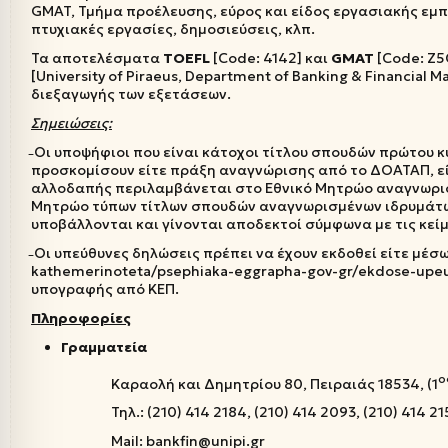
GMAT, Τμήμα προέλευσης, εύρος και είδος εργασιακής εμπ
πτυχιακές εργασίες, δημοσιεύσεις, κλπ.
Τα αποτελέσματα
TOEFL
[Code: 4142] και
GMAT
[Code: Z5
[University of Piraeus, Department of Banking & Financia
διεξαγωγής των εξετάσεων.
Σημειώσεις:
̵ Οι υποψήφιοι που είναι κάτοχοι τίτλου σπουδών πρώτου
προσκομίσουν είτε πράξη αναγνώρισης από το ΔΟΑΤΑΠ, είτ
αλλοδαπής περιλαμβάνεται στο Εθνικό Μητρώο αναγνωρισ
Μητρώο τύπων τίτλων σπουδών αναγνωρισμένων ιδρυμάτω
υποβάλλονται και γίνονται αποδεκτοί σύμφωνα με τις κείμ
̵ Οι υπεύθυνες δηλώσεις πρέπει να έχουν εκδοθεί είτε μέσω 
kathemerinoteta/psephiaka-eggrapha-gov-gr/ekdose-upeu
υπογραφής από ΚΕΠ.
Πληροφορίες
Γραμματεία
ο
Καραολή και Δημητρίου 80, Πειραιάς 18534, (1
Τηλ.: (210) 414 2184, (210) 414 2093, (210) 414 21
Mail: bankfin@unipi.gr