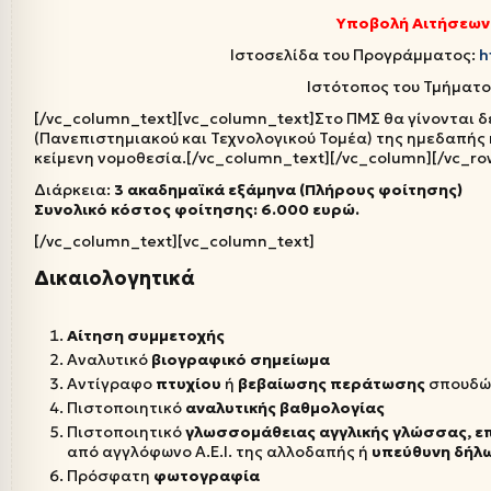
Υποβολή Αιτήσεων:
Ιστοσελίδα του Προγράμματος:
h
Ιστότοπος του Τμήματο
[/vc_column_text][vc_column_text]Στο ΠΜΣ θα γίνονται δε
(Πανεπιστημιακού και Τεχνολογικού Τομέα) της ημεδαπής
κείμενη νομοθεσία.[/vc_column_text][/vc_column][/vc_ro
Διάρκεια:
3 ακαδημαϊκά εξάμηνα (Πλήρους φοίτησης)
Συνολικό κόστος φοίτησης: 6.000 ευρώ.
[/vc_column_text][vc_column_text]
Δικαιολογητικά
Αίτηση συμμετοχής
Αναλυτικό
βιογραφικό
σημείωμα
Αντίγραφο
πτυχίου
ή
βεβαίωσης
περάτωσης
σπουδώ
Πιστοποιητικό
αναλυτικής
βαθμολογίας
Πιστοποιητικό
γλωσσομάθειας
αγγλικής γλώσσας, ε
από αγγλόφωνο Α.Ε.Ι. της αλλοδαπής ή
υπεύθυνη δήλ
Πρόσφατη
φωτογραφία