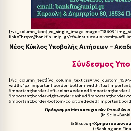
[/vc_column_text][vc_single_image image=”18609″ img_s
link=”https://bankfin.unipi.gr/cfa-institute-university-affi
Νέος Κύκλος Υποβολής Αιτήσεων – Ακαδ
Σύνδεσμος Υπο
[/vc_column_text][vc_column_text css=”.vc_custom_15946
width: 1px !important;border-bottom-width: 1px !important;
!important;border-left-color: #ededed !important;border-l
!important;border-right-style: dashed !important;border-t
!important;border-bottom-color: #ededed !important;borde
Πρόγραμμα Μεταπτυχιακών Σπουδών στ
(M.Sc in «Bank
Ειδίκευση «
Χρηματοοικονομι
(«Banking and Fin