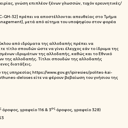
ειρίας, γνώση επιπλέον ξένων γλωσσών, τυχόν ερευνητικές/
C-QH-32] πρέπει να αποστέλλονται απευθείας στο Τμήμα
l Management], μετά από αίτημα του υποψηφίου στον φορέα
 κύκλου από ιδρύματα της αλλοδαπής πρέπει να
ε τίτλο σπουδών ώστε να γίνει έλεγχος εάν το ίδρυμα της
μένων ιδρυμάτων της αλλοδαπής, καθώς και το Εθνικό
ν της αλλοδαπής. Τίτλοι σπουδών της αλλοδαπής
ενες διατάξεις.
της υπηρεσίας https://www.gov.gr/ipiresies/polites-kai-
thunes-deloses είτε να φέρουν βεβαίωση του γνήσιου της
ς
ος
όροφος, γραφείο 116 & 3
όροφος, γραφείο 328)
53