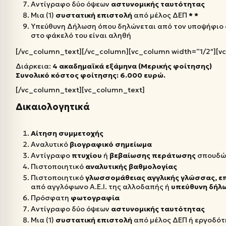
Αντίγραφο δύο όψεων
αστυνομικής
ταυτότητας
Μια (1)
συστατική
επιστολή
από μέλος ΔΕΠ
* *
Υπεύθυνη Δήλωση όπου δηλώνεται από τον υποψήφιο ό
στο φάκελό του είναι αληθή
[/vc_column_text][/vc_column][vc_column width=”1/2″][v
Διάρκεια:
4 ακαδημαϊκά εξάμηνα (Μερικής φοίτησης)
Συνολικό κόστος φοίτησης: 6.000 ευρώ.
[/vc_column_text][vc_column_text]
Δικαιολογητικά
Αίτηση συμμετοχής
Αναλυτικό
βιογραφικό
σημείωμα
Αντίγραφο
πτυχίου
ή
βεβαίωσης
περάτωσης
σπουδώ
Πιστοποιητικό
αναλυτικής
βαθμολογίας
Πιστοποιητικό
γλωσσομάθειας
αγγλικής γλώσσας, ε
από αγγλόφωνο Α.Ε.Ι. της αλλοδαπής ή
υπεύθυνη δήλ
Πρόσφατη
φωτογραφία
Αντίγραφο δύο όψεων
αστυνομικής
ταυτότητας
Μια (1)
συστατική
επιστολή
από μέλος ΔΕΠ ή εργοδότ