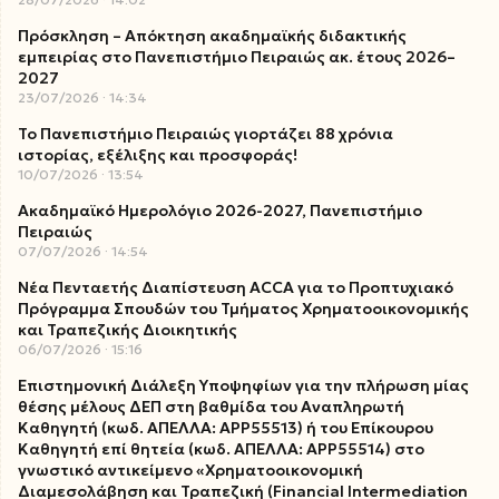
Πρόσκληση – Απόκτηση ακαδημαϊκής διδακτικής
εμπειρίας στο Πανεπιστήμιο Πειραιώς ακ. έτους 2026–
2027
23/07/2026
14:34
Το Πανεπιστήμιο Πειραιώς γιορτάζει 88 χρόνια
ιστορίας, εξέλιξης και προσφοράς!
10/07/2026
13:54
Ακαδημαϊκό Ημερολόγιο 2026-2027, Πανεπιστήμιο
Πειραιώς
07/07/2026
14:54
Νέα Πενταετής Διαπίστευση ACCA για το Προπτυχιακό
Πρόγραμμα Σπουδών του Τμήματος Χρηματοοικονομικής
και Τραπεζικής Διοικητικής
06/07/2026
15:16
Επιστημονική Διάλεξη Υποψηφίων για την πλήρωση μίας
θέσης μέλους ΔΕΠ στη βαθμίδα του Αναπληρωτή
Καθηγητή (κωδ. ΑΠΕΛΛΑ: ΑΡΡ55513) ή του Επίκουρου
Καθηγητή επί θητεία (κωδ. ΑΠΕΛΛΑ: ΑΡΡ55514) στο
γνωστικό αντικείμενο «Χρηματοοικονομική
Διαμεσολάβηση και Τραπεζική (Financial Intermediation