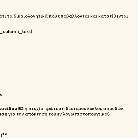
τι τα δικαιολογητικά που υποβάλλονται και κατατίθενται
c_column_text]
ν
πιπέδου Β2
ή πτυχίο πρώτου ή δεύτερου κύκλου σπουδών
ωση
για την απόκτηση του εν λόγω πιστοποιητικού
η
**