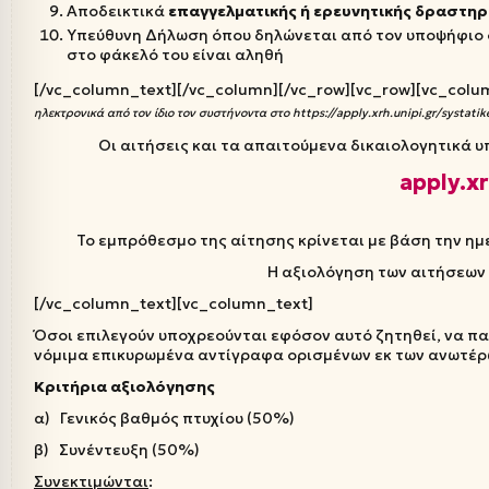
Αποδεικτικά
επαγγελματικής
ή ερευνητικής δραστηρ
Υπεύθυνη Δήλωση όπου δηλώνεται από τον υποψήφιο ό
στο φάκελό του είναι αληθή
[/vc_column_text][/vc_column][/vc_row][vc_row][vc_colu
ηλεκτρονικά από τον ίδιο τον συστήνοντα στο https://apply.xrh.unipi.gr/systatik
Οι αιτήσεις και τα απαιτούμενα δικαιολογητικά 
apply.xr
Το εμπρόθεσμο της αίτησης κρίνεται με βάση την η
Η αξιολόγηση των αιτήσεων
[/vc_column_text][vc_column_text]
Όσοι επιλεγούν υποχρεούνται εφόσον αυτό ζητηθεί, να 
νόμιμα επικυρωμένα αντίγραφα ορισμένων εκ των ανωτέρ
Κριτήρια αξιολόγησης
α) Γενικός βαθμός πτυχίου (50%)
β) Συνέντευξη (50%)
Συνεκτιμώνται
: