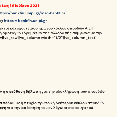
 έως 16 Ιούλιου 2023
ttps://bankfin.unipi.gr/msc-bankfin/
ς:
https:// bankfin.unipi.gr
κτοί κάτοχοι τίτλου πρώτου κύκλου σπουδών Α.Ε.Ι
 ή ομοταγών ιδρυμάτων της αλλοδαπής σύμφωνα με την
w][vc_row][vc_column width=”1/2″][vc_column_text]
ν ή
υπεύθυνη
δήλωση
για την ολοκλήρωση των σπουδών
πιπέδου Β2
ή πτυχίο πρώτου ή δεύτερου κύκλου σπουδών
ωση
για την απόκτηση του εν λόγω πιστοποιητικού