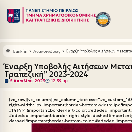
Μεταπηδήστε
στο
περιεχόμενο
Bankfin
Ανακοινώσεις
Έναρξη Υποβολής Αιτήσεων Μεταπτυ
Έναρξη Υποβολής Αιτήσεων Μετα
Τραπεζική” 2023-2024
5 Απριλίου, 2023
12:39 μμ
[vc_row][vc_column][vc_column_text css=”.vc_custom_168
right-width: 1px !important;border-bottom-width: 1px !imp
#f4f4f4 !important;border-left-color: #ededed !important;b
#ededed !important;border-right-style: dashed !important
dashed !important;border-bottom-color: #ededed !importa