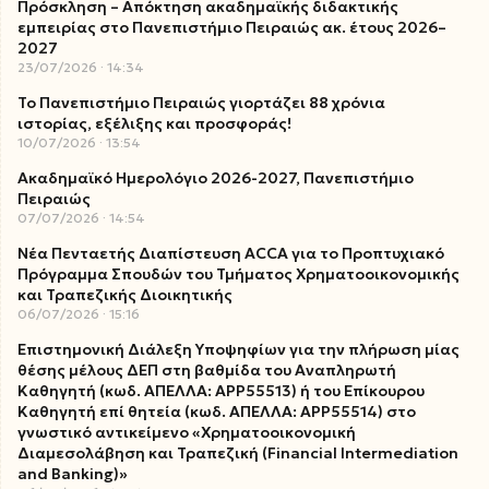
Πρόσκληση – Απόκτηση ακαδημαϊκής διδακτικής
εμπειρίας στο Πανεπιστήμιο Πειραιώς ακ. έτους 2026–
2027
23/07/2026
14:34
Το Πανεπιστήμιο Πειραιώς γιορτάζει 88 χρόνια
ιστορίας, εξέλιξης και προσφοράς!
10/07/2026
13:54
Ακαδημαϊκό Ημερολόγιο 2026-2027, Πανεπιστήμιο
Πειραιώς
07/07/2026
14:54
Νέα Πενταετής Διαπίστευση ACCA για το Προπτυχιακό
Πρόγραμμα Σπουδών του Τμήματος Χρηματοοικονομικής
και Τραπεζικής Διοικητικής
06/07/2026
15:16
Επιστημονική Διάλεξη Υποψηφίων για την πλήρωση μίας
θέσης μέλους ΔΕΠ στη βαθμίδα του Αναπληρωτή
Καθηγητή (κωδ. ΑΠΕΛΛΑ: ΑΡΡ55513) ή του Επίκουρου
Καθηγητή επί θητεία (κωδ. ΑΠΕΛΛΑ: ΑΡΡ55514) στο
γνωστικό αντικείμενο «Χρηματοοικονομική
Διαμεσολάβηση και Τραπεζική (Financial Intermediation
and Banking)»