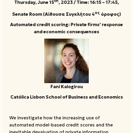
th
Thursday
, June 15
, 2023
/ Time: 16:15 – 17:45,
ος
Senate Room (
Αίθουσα
Συγκλήτου
4
όροφος
)
Automated credit scoring: Private firms’ response
and economic consequences
Fani Kalogirou
Católica Lisbon School of Business and Economics
We investigate how the increasing use of
automated model-based credit scores and the
inevitable devaluation of private information