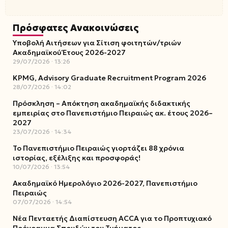
Πρόσφατες Ανακοινώσεις
Υποβολή Αιτήσεων για Σίτιση φοιτητών/τριών
Ακαδημαϊκού Έτους 2026-2027
29/07/2026
13:26
KPMG, Advisory Graduate Recruitment Program 2026
28/07/2026
14:02
Πρόσκληση – Απόκτηση ακαδημαϊκής διδακτικής
εμπειρίας στο Πανεπιστήμιο Πειραιώς ακ. έτους 2026–
2027
23/07/2026
14:34
Το Πανεπιστήμιο Πειραιώς γιορτάζει 88 χρόνια
ιστορίας, εξέλιξης και προσφοράς!
10/07/2026
13:54
Ακαδημαϊκό Ημερολόγιο 2026-2027, Πανεπιστήμιο
Πειραιώς
07/07/2026
14:54
Νέα Πενταετής Διαπίστευση ACCA για το Προπτυχιακό