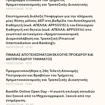
Πρόγραμμα Σπουδών του Τμήματος
Χρηματοοικονομικής και Τραπεζικής Διοικητικής
06/07/2026
15:16
Επιστημονική Διάλεξη Υποψηφίων για την πλήρωση
μίας θέσης μέλους ΔΕΠ στη βαθμίδα του Αναπληρωτή
Καθηγητή (κωδ. ΑΠΕΛΛΑ: ΑΡΡ55513) ή του Επίκουρου
Καθηγητή επί θητεία (κωδ. ΑΠΕΛΛΑ: ΑΡΡ55514) στο
γνωστικό αντικείμενο «Χρηματοοικονομική
Διαμεσολάβηση και Τραπεζική (Financial
Intermediation and Banking)»
06/07/2026
13:31
ΠΙΝΑΚΑΣ ΑΠΟΤΕΛΕΣΜΑΤΩΝ ΕΚΛΟΓΗΣ ΠΡΟΕΔΡΟΥ ΚΑΙ
ΑΝΤΙΠΡΟΕΔΡΟΥ ΤΜΗΜΑΤΟΣ
06/07/2026
12:21
Πραγματοποιήθηκε η 26η Τελετή Απονομής
Υποτροφιών και Βραβείων του Τμήματος
Χρηματοοικονομικής και Τραπεζικής Διοικητικής
02/07/2026
11:54
Bankfin Online Open Day – Η σωστή επιλογή σπουδών
δεν ξεκινά από το Μηχανογραφικό. Ξεκινά από την
ενημέρωση.
30/06/2026
10:30