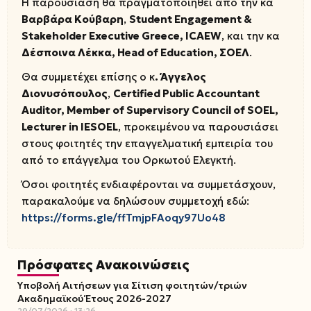
Η παρουσίαση θα πραγματοποιηθεί από την κα
Βαρβάρα Κούβαρη
,
Student
Engagement
&
Stakeholder
Executive
Greece
, ICAEW
, και την κα
Δέσποινα Λέκκα,
Head
of
Education
, ΣΟΕΛ
.
Θα συμμετέχει επίσης ο κ
. Άγγελος
Διονυσόπουλος
,
Certified
Public
Accountant
Auditor
, Member
of
Supervisory
Council
of
SOEL
,
Lecturer
in
IESOEL
, προκειμένου να παρουσιάσει
στους φοιτητές την επαγγελματική εμπειρία του
από το επάγγελμα του Ορκωτού Ελεγκτή.
Όσοι φοιτητές ενδιαφέρονται να συμμετάσχουν,
παρακαλούμε να δηλώσουν συμμετοχή εδώ:
https://forms.gle/ffTmjpFAoqy97Uo48
Πρόσφατες Ανακοινώσεις
Υποβολή Αιτήσεων για Σίτιση φοιτητών/τριών
Ακαδημαϊκού Έτους 2026-2027
29/07/2026
13:26