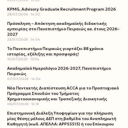
KPMG, Advisory Graduate Recruitment Program 2026
28/07/2026
14:02
Πρόσκληση – Απόκτηση ακαδημαϊκής διδακτικής
εμπειρίας στο Πανεπιστήμιο Πειραιώς ακ. έτους 2026–
2027
23/07/2026
14:34
Το Πανεπιστήμιο Πειραιώς γιορτάζει 88 χρόνια
ιστορίας, εξέλιξης και προσφοράς!
10/07/2026
13:54
Ακαδημαϊκό Ημερολόγιο 2026-2027, Πανεπιστήμιο
Πειραιώς
07/07/2026
14:54
Νέα Πενταετής Διαπίστευση ACCA για το Προπτυχιακό
Πρόγραμμα Σπουδών του Τμήματος
Χρηματοοικονομικής και Τραπεζικής Διοικητικής
06/07/2026
15:16
Επιστημονική Διάλεξη Υποψηφίων για την πλήρωση
μίας θέσης μέλους ΔΕΠ στη βαθμίδα του Αναπληρωτή
Καθηγητή (κωδ. ΑΠΕΛΛΑ: ΑΡΡ55513) ή του Επίκουρου