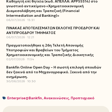
Καθηγητή επί θητεία (κωδ. ΑΠΕΛΛΑ: ΑΡΡ55514) στο
γνωστικό αντικείμενο «Χρηματοοικονομική
Διαμεσολάβηση και Τραπεζική (Financial
Intermediation and Banking)»
06/07/2026
13:31
ΠΙΝΑΚΑΣ ΑΠΟΤΕΛΕΣΜΑΤΩΝ ΕΚΛΟΓΗΣ ΠΡΟΕΔΡΟΥ ΚΑΙ
ΑΝΤΙΠΡΟΕΔΡΟΥ ΤΜΗΜΑΤΟΣ
06/07/2026
12:21
Πραγματοποιήθηκε η 26η Τελετή Απονομής
Υποτροφιών και Βραβείων του Τμήματος
Χρηματοοικονομικής και Τραπεζικής Διοικητικής
02/07/2026
11:54
Bankfin Online Open Day – Η σωστή επιλογή σπουδών
δεν ξεκινά από το Μηχανογραφικό. Ξεκινά από την
ενημέρωση.
30/06/2026
10:30
Enterprise@Bankfin
,
Ανακοινώσεις
,
Προπτυχιακό