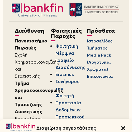
Διεύθυνση
Φοιτητικές
Πρόσθετα
Παροχές
Πανεπιστήμιο
Ιστοσελίδες
Φοιτητική
Πειραιώς
Τμήματος
Μέριμνα
Σχολή
Media Pack
Γραφείο
Χρηματοοικονομικής
(Λογότυπα,
Διασύνδεσης
και
Χρώματα)
Erasmus
Στατιστικής
Επικοινωνία
Συνήγορος
Τμήμα
του
Χρηματοοικονομικής
Φοιτητή
και
Προστασία
Τραπεζικής
Δεδομένων
Διοικητικής
Προσωπικού
Καραολή και
Χαρακτήρα
Δημητρίου 80,
Διαχείριση συγκατάθεσης