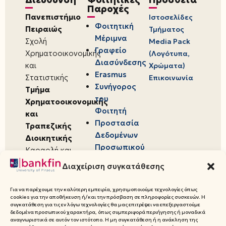
Παροχές
Πανεπιστήμιο
Ιστοσελίδες
Φοιτητική
Πειραιώς
Τμήματος
Μέριμνα
Σχολή
Media Pack
Γραφείο
Χρηματοοικονομικής
(Λογότυπα,
Διασύνδεσης
και
Χρώματα)
Erasmus
Στατιστικής
Επικοινωνία
Συνήγορος
Τμήμα
του
Χρηματοοικονομικής
Φοιτητή
και
Προστασία
Τραπεζικής
Δεδομένων
Διοικητικής
Προσωπικού
Καραολή και
Χαρακτήρα
Δημητρίου 80,
Διαχείριση συγκατάθεσης
18534,
Πειραιάς
Για να παρέχουμε την καλύτερη εμπειρία, χρησιμοποιούμε τεχνολογίες όπως
cookies για την αποθήκευση ή/και την πρόσβαση σε πληροφορίες συσκευών. Η
συγκατάθεση για τις εν λόγω τεχνολογίες θα μας επιτρέψει να επεξεργαστούμε
δεδομένα προσωπικού χαρακτήρα, όπως συμπεριφορά περιήγησης ή μοναδικά
αναγνωριστικά σε αυτόν τον ιστότοπο. Η μη συγκατάθεση ή η ανάκληση της