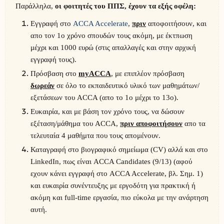
Παράλληλα,
οι φοιτητές του ΠΠΣ, έχουν τα εξής οφέλη:
Εγγραφή στο
ACCA Accelerate
,
πριν
αποφοιτήσουν, και
απο τον 1ο χρόνο σπουδών τους ακόμη, με έκτπωση
μέχρι και 1000 ευρώ (στις απαλλαγές και στην αρχική
εγγραφή τους).
Πρόσβαση στο
myACCA
, με επιπλέον πρόσβαση
δωρεάν
σε όλο το εκπαιδευτικό υλικό των μαθημάτων/
εξετάσεων του ACCA (απο το 1ο μέχρι το 13ο).
Ευκαιρία, και με βάση τον χρόνο τους, να δώσουν
εξέταση/μάθημα του ACCA,
πριν αποφοιτήσουν
απο τα
τελευταία 4 μαθήμτα που τους απομένουν.
Καταγραφή στο βιογραφικό σημείωμα (CV) αλλά και στο
LinkedIn, πως είναι ACCA Candidates (9/13) (αφού
εχουν κάνει εγγραφή στο ACCA Accelerate, βλ. Σημ. 1)
και ευκαιρία συνέντευξης με εργοδότη για πρακτική ή
ακόμη και full-time εργασία, πιο εύκολα με την ανάρτηση
αυτή.