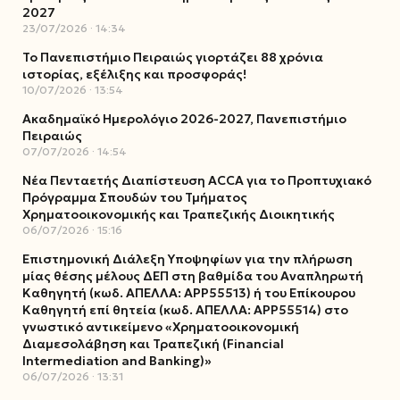
2027
23/07/2026
14:34
Το Πανεπιστήμιο Πειραιώς γιορτάζει 88 χρόνια
ιστορίας, εξέλιξης και προσφοράς!
10/07/2026
13:54
Ακαδημαϊκό Ημερολόγιο 2026-2027, Πανεπιστήμιο
Πειραιώς
07/07/2026
14:54
Νέα Πενταετής Διαπίστευση ACCA για το Προπτυχιακό
Πρόγραμμα Σπουδών του Τμήματος
Χρηματοοικονομικής και Τραπεζικής Διοικητικής
06/07/2026
15:16
Επιστημονική Διάλεξη Υποψηφίων για την πλήρωση
μίας θέσης μέλους ΔΕΠ στη βαθμίδα του Αναπληρωτή
Καθηγητή (κωδ. ΑΠΕΛΛΑ: ΑΡΡ55513) ή του Επίκουρου
Καθηγητή επί θητεία (κωδ. ΑΠΕΛΛΑ: ΑΡΡ55514) στο
γνωστικό αντικείμενο «Χρηματοοικονομική
Διαμεσολάβηση και Τραπεζική (Financial
Intermediation and Banking)»
06/07/2026
13:31