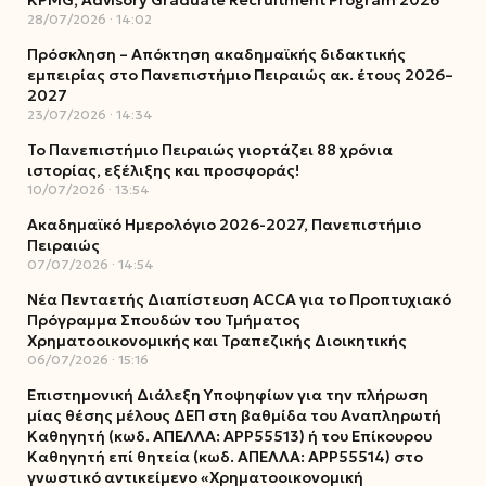
KPMG, Advisory Graduate Recruitment Program 2026
28/07/2026
14:02
Πρόσκληση – Απόκτηση ακαδημαϊκής διδακτικής
εμπειρίας στο Πανεπιστήμιο Πειραιώς ακ. έτους 2026–
2027
23/07/2026
14:34
Το Πανεπιστήμιο Πειραιώς γιορτάζει 88 χρόνια
ιστορίας, εξέλιξης και προσφοράς!
10/07/2026
13:54
Ακαδημαϊκό Ημερολόγιο 2026-2027, Πανεπιστήμιο
Πειραιώς
07/07/2026
14:54
Νέα Πενταετής Διαπίστευση ACCA για το Προπτυχιακό
Πρόγραμμα Σπουδών του Τμήματος
Χρηματοοικονομικής και Τραπεζικής Διοικητικής
06/07/2026
15:16
Επιστημονική Διάλεξη Υποψηφίων για την πλήρωση
μίας θέσης μέλους ΔΕΠ στη βαθμίδα του Αναπληρωτή
Καθηγητή (κωδ. ΑΠΕΛΛΑ: ΑΡΡ55513) ή του Επίκουρου
Καθηγητή επί θητεία (κωδ. ΑΠΕΛΛΑ: ΑΡΡ55514) στο
γνωστικό αντικείμενο «Χρηματοοικονομική