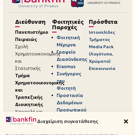
Διεύθυνση
Φοιτητικές
Πρόσθετα
Παροχές
Πανεπιστήμιο
Ιστοσελίδες
Φοιτητική
Πειραιώς
Τμήματος
Μέριμνα
Σχολή
Media Pack
Γραφείο
Χρηματοοικονομικής
(Λογότυπα,
Διασύνδεσης
και
Χρώματα)
Erasmus
Στατιστικής
Επικοινωνία
Συνήγορος
Τμήμα
του
Χρηματοοικονομικής
Φοιτητή
και
Προστασία
Τραπεζικής
Δεδομένων
Διοικητικής
Προσωπικού
Καραολή και
Χαρακτήρα
Δημητρίου 80,
Διαχείριση συγκατάθεσης
18534,
Πειραιάς