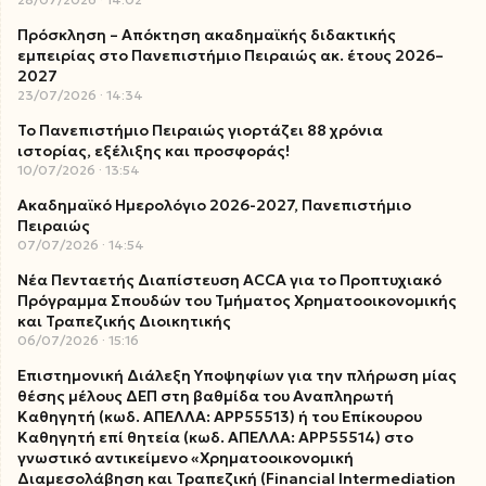
Πρόσκληση – Απόκτηση ακαδημαϊκής διδακτικής
εμπειρίας στο Πανεπιστήμιο Πειραιώς ακ. έτους 2026–
2027
23/07/2026
14:34
Το Πανεπιστήμιο Πειραιώς γιορτάζει 88 χρόνια
ιστορίας, εξέλιξης και προσφοράς!
10/07/2026
13:54
Ακαδημαϊκό Ημερολόγιο 2026-2027, Πανεπιστήμιο
Πειραιώς
07/07/2026
14:54
Νέα Πενταετής Διαπίστευση ACCA για το Προπτυχιακό
Πρόγραμμα Σπουδών του Τμήματος Χρηματοοικονομικής
και Τραπεζικής Διοικητικής
06/07/2026
15:16
Επιστημονική Διάλεξη Υποψηφίων για την πλήρωση μίας
θέσης μέλους ΔΕΠ στη βαθμίδα του Αναπληρωτή
Καθηγητή (κωδ. ΑΠΕΛΛΑ: ΑΡΡ55513) ή του Επίκουρου
Καθηγητή επί θητεία (κωδ. ΑΠΕΛΛΑ: ΑΡΡ55514) στο
γνωστικό αντικείμενο «Χρηματοοικονομική
Διαμεσολάβηση και Τραπεζική (Financial Intermediation