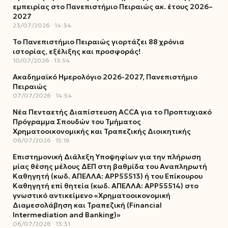
εμπειρίας στο Πανεπιστήμιο Πειραιώς ακ. έτους 2026–
2027
23/07/2026
14:34
Το Πανεπιστήμιο Πειραιώς γιορτάζει 88 χρόνια
ιστορίας, εξέλιξης και προσφοράς!
10/07/2026
13:54
Ακαδημαϊκό Ημερολόγιο 2026-2027, Πανεπιστήμιο
Πειραιώς
07/07/2026
14:54
Νέα Πενταετής Διαπίστευση ACCA για το Προπτυχιακό
Πρόγραμμα Σπουδών του Τμήματος
Χρηματοοικονομικής και Τραπεζικής Διοικητικής
06/07/2026
15:16
Επιστημονική Διάλεξη Υποψηφίων για την πλήρωση
μίας θέσης μέλους ΔΕΠ στη βαθμίδα του Αναπληρωτή
Καθηγητή (κωδ. ΑΠΕΛΛΑ: ΑΡΡ55513) ή του Επίκουρου
Καθηγητή επί θητεία (κωδ. ΑΠΕΛΛΑ: ΑΡΡ55514) στο
γνωστικό αντικείμενο «Χρηματοοικονομική
Διαμεσολάβηση και Τραπεζική (Financial
Intermediation and Banking)»
06/07/2026
13:31