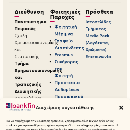
Διεύθυνση
Φοιτητικές
Πρόσθετα
Παροχές
Πανεπιστήμιο
Ιστοσελίδες
Φοιτητική
Πειραιώς
Τμήματος
Μέριμνα
Σχολή
Media Pack
Γραφείο
Χρηματοοικονομικής
(Λογότυπα,
Διασύνδεσης
και
Χρώματα)
Erasmus
Στατιστικής
Επικοινωνία
Συνήγορος
Τμήμα
του
Χρηματοοικονομικής
Φοιτητή
και
Προστασία
Τραπεζικής
Δεδομένων
Διοικητικής
Προσωπικού
Καραολή και
Χαρακτήρα
Δημητρίου 80,
Διαχείριση συγκατάθεσης
18534,
Πειραιάς
Για να παρέχουμε την καλύτερη εμπειρία, χρησιμοποιούμε τεχνολογίες όπως
cookies για την αποθήκευση ή/και την πρόσβαση σε πληροφορίες συσκευών. Η
συγκατάθεση για τις εν λόγω τεχνολογίες θα μας επιτρέψει να επεξεργαστούμε