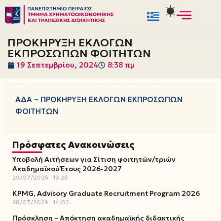
Μεταπηδήστε
στο
ΠΡΟΚΗΡΥΞΗ ΕΚΛΟΓΩΝ
περιεχόμενο
ΕΚΠΡΟΣΩΠΩΝ ΦΟΙΤΗΤΩΝ
19 Σεπτεμβρίου, 2024
8:38 πμ
ΑΔΑ – ΠΡΟΚΗΡΥΞΗ ΕΚΛΟΓΩΝ ΕΚΠΡΟΣΩΠΩΝ
ΦΟΙΤΗΤΩΝ
Πρόσφατες Ανακοινώσεις
Υποβολή Αιτήσεων για Σίτιση φοιτητών/τριών
Ακαδημαϊκού Έτους 2026-2027
29/07/2026
13:26
KPMG, Advisory Graduate Recruitment Program 2026
28/07/2026
14:02
Πρόσκληση – Απόκτηση ακαδημαϊκής διδακτικής