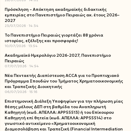
Πρόσκληση – Απόκτηση ακαδημαϊκής διδακτικής
εμπειρίας στο Πανεπιστήμιο Πειραιώς ακ. έτους 2026–
2027
23/07/2026
14:34
Το Πανεπιστήμιο Πειραιώς γιορτάζει 88 χρόνια
ιστορίας, εξέλιξης και προσφοράς!
10/07/2026
13:54
Ακαδημαϊκό Ημερολόγιο 2026-2027, Πανεπιστήμιο
Πειραιώς
07/07/2026
14:54
Νέα Πενταετής Διαπίστευση ACCA για το Προπτυχιακό
Πρόγραμμα Σπουδών του Τμήματος Χρηματοοικονομικής
και Τραπεζικής Διοικητικής
06/07/2026
15:16
Επιστημονική Διάλεξη Υποψηφίων για την πλήρωση μίας
θέσης μέλους ΔΕΠ στη βαθμίδα του Αναπληρωτή
Καθηγητή (κωδ. ΑΠΕΛΛΑ: ΑΡΡ55513) ή του Επίκουρου
Καθηγητή επί θητεία (κωδ. ΑΠΕΛΛΑ: ΑΡΡ55514) στο
γνωστικό αντικείμενο «Χρηματοοικονομική
Διαμεσολάβηση και Τραπεζική (Financial Intermediation