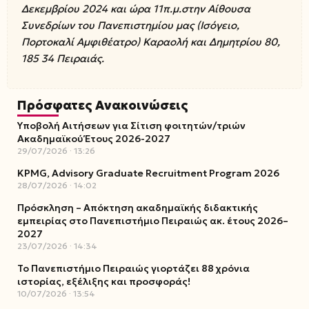
Δεκεμβρίου 2024 και ώρα 11π.μ.στην Αίθουσα
Συνεδρίων του Πανεπιστημίου μας (Ισόγειο,
Πορτοκαλί Αμφιθέατρο) Καραολή και Δημητρίου 80,
185 34 Πειραιάς.
Πρόσφατες Ανακοινώσεις
Υποβολή Αιτήσεων για Σίτιση φοιτητών/τριών
Ακαδημαϊκού Έτους 2026-2027
29/07/2026
13:26
KPMG, Advisory Graduate Recruitment Program 2026
28/07/2026
14:02
Πρόσκληση – Απόκτηση ακαδημαϊκής διδακτικής
εμπειρίας στο Πανεπιστήμιο Πειραιώς ακ. έτους 2026–
2027
23/07/2026
14:34
Το Πανεπιστήμιο Πειραιώς γιορτάζει 88 χρόνια
ιστορίας, εξέλιξης και προσφοράς!
10/07/2026
13:54