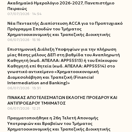
Ακαδημαϊκό Ημερολόγιο 2026-2027, Πανεπιστήμιο
Πειραιώς
07/07/2026
14:54
Νέα Πενταετής Διαπίστευση ACCA για το Προπτυχιακό
Πρόγραμμα Σπουδών του Τμήματος
Χρηματοοικονομικής και Τραπεζικής Διοικητικής
06/07/2026
15:16
Επιστημονική Διάλεξη Υποψηφίων για την πλήρωση
μίας θέσης μέλους ΔΕΠ στη βαθμίδα του Αναπληρωτή
Καθηγητή (κωδ. ΑΠΕΛΛΑ: ΑΡΡ55513) ή του Επίκουρου
Καθηγητή επί θητεία (κωδ. ΑΠΕΛΛΑ: ΑΡΡ55514) στο
γνωστικό αντικείμενο «Χρηματοοικονομική
Διαμεσολάβηση και Τραπεζική (Financial
Intermediation and Banking)»
06/07/2026
13:31
ΠΙΝΑΚΑΣ ΑΠΟΤΕΛΕΣΜΑΤΩΝ ΕΚΛΟΓΗΣ ΠΡΟΕΔΡΟΥ ΚΑΙ
ΑΝΤΙΠΡΟΕΔΡΟΥ ΤΜΗΜΑΤΟΣ
06/07/2026
12:21
Πραγματοποιήθηκε η 26η Τελετή Απονομής
Υποτροφιών και Βραβείων του Τμήματος
Χρηματοοικονομικής και Τραπεζικής Διοικητικής