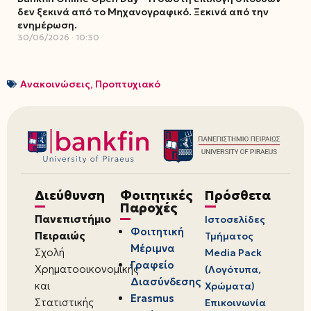
δεν ξεκινά από το Μηχανογραφικό. Ξεκινά από την
ενημέρωση.
30/06/2026
10:30
Ανακοινώσεις
,
Προπτυχιακό
Διεύθυνση
Φοιτητικές
Πρόσθετα
Παροχές
Πανεπιστήμιο
Ιστοσελίδες
Φοιτητική
Πειραιώς
Τμήματος
Μέριμνα
Σχολή
Media Pack
Γραφείο
Χρηματοοικονομικής
(Λογότυπα,
Διασύνδεσης
και
Χρώματα)
Erasmus
Στατιστικής
Επικοινωνία