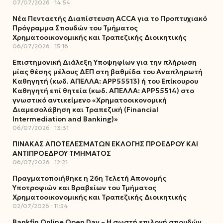
07/07/2026
14:54
Νέα Πενταετής Διαπίστευση ACCA για το Προπτυχιακό
Πρόγραμμα Σπουδών του Τμήματος
Χρηματοοικονομικής και Τραπεζικής Διοικητικής
06/07/2026
15:16
Επιστημονική Διάλεξη Υποψηφίων για την πλήρωση
μίας θέσης μέλους ΔΕΠ στη βαθμίδα του Αναπληρωτή
Καθηγητή (κωδ. ΑΠΕΛΛΑ: ΑΡΡ55513) ή του Επίκουρου
Καθηγητή επί θητεία (κωδ. ΑΠΕΛΛΑ: ΑΡΡ55514) στο
γνωστικό αντικείμενο «Χρηματοοικονομική
Διαμεσολάβηση και Τραπεζική (Financial
Intermediation and Banking)»
06/07/2026
13:31
ΠΙΝΑΚΑΣ ΑΠΟΤΕΛΕΣΜΑΤΩΝ ΕΚΛΟΓΗΣ ΠΡΟΕΔΡΟΥ ΚΑΙ
ΑΝΤΙΠΡΟΕΔΡΟΥ ΤΜΗΜΑΤΟΣ
06/07/2026
12:21
Πραγματοποιήθηκε η 26η Τελετή Απονομής
Υποτροφιών και Βραβείων του Τμήματος
Χρηματοοικονομικής και Τραπεζικής Διοικητικής
02/07/2026
11:54
Bankfin Online Open Day – Η σωστή επιλογή σπουδών