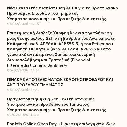
Νέα Πενταετής Διαπίστευση ACCA για το Προπτυχιακό
Πρόγραμμα Σπουδών του Τμήματος
Χρηματοοικονομικής και Τραπεζικής Διοικητικής
06/07/2026
15:16
Επιστημονική Διάλεξη Υποψηφίων για την πλήρωση
μίας θέσης μέλους ΔΕΠ στη βαθμίδα του Αναπληρωτή
Καθηγητή (κωδ. ΑΠΕΛΛΑ: ΑΡΡ55513) ή του Επίκουρου
Καθηγητή επί θητεία (κωδ. ΑΠΕΛΛΑ: ΑΡΡ55514) στο
γνωστικό αντικείμενο «Χρηματοοικονομική
Διαμεσολάβηση και Τραπεζική (Financial
Intermediation and Banking)»
06/07/2026
13:31
ΠΙΝΑΚΑΣ ΑΠΟΤΕΛΕΣΜΑΤΩΝ ΕΚΛΟΓΗΣ ΠΡΟΕΔΡΟΥ ΚΑΙ
ΑΝΤΙΠΡΟΕΔΡΟΥ ΤΜΗΜΑΤΟΣ
06/07/2026
12:21
Πραγματοποιήθηκε η 26η Τελετή Απονομής
Υποτροφιών και Βραβείων του Τμήματος
Χρηματοοικονομικής και Τραπεζικής Διοικητικής
02/07/2026
11:54
Bankfin Online Open Day – Η σωστή επιλογή σπουδών