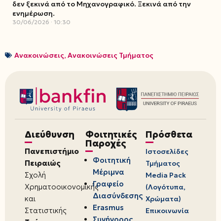
δεν ξεκινά από το Μηχανογραφικό. Ξεκινά από την
ενημέρωση.
30/06/2026
10:30
Ανακοινώσεις
,
Ανακοινώσεις Τμήματος
Διεύθυνση
Φοιτητικές
Πρόσθετα
Παροχές
Πανεπιστήμιο
Ιστοσελίδες
Φοιτητική
Πειραιώς
Τμήματος
Μέριμνα
Σχολή
Media Pack
Γραφείο
Χρηματοοικονομικής
(Λογότυπα,
Διασύνδεσης
και
Χρώματα)
Erasmus
Στατιστικής
Επικοινωνία
Συνήγορος