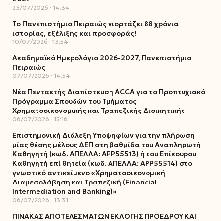
23/07/2026
14:34
Το Πανεπιστήμιο Πειραιώς γιορτάζει 88 χρόνια
ιστορίας, εξέλιξης και προσφοράς!
10/07/2026
13:54
Ακαδημαϊκό Ημερολόγιο 2026-2027, Πανεπιστήμιο
Πειραιώς
07/07/2026
14:54
Νέα Πενταετής Διαπίστευση ACCA για το Προπτυχιακό
Πρόγραμμα Σπουδών του Τμήματος
Χρηματοοικονομικής και Τραπεζικής Διοικητικής
06/07/2026
15:16
Επιστημονική Διάλεξη Υποψηφίων για την πλήρωση
μίας θέσης μέλους ΔΕΠ στη βαθμίδα του Αναπληρωτή
Καθηγητή (κωδ. ΑΠΕΛΛΑ: ΑΡΡ55513) ή του Επίκουρου
Καθηγητή επί θητεία (κωδ. ΑΠΕΛΛΑ: ΑΡΡ55514) στο
γνωστικό αντικείμενο «Χρηματοοικονομική
Διαμεσολάβηση και Τραπεζική (Financial
Intermediation and Banking)»
06/07/2026
13:31
ΠΙΝΑΚΑΣ ΑΠΟΤΕΛΕΣΜΑΤΩΝ ΕΚΛΟΓΗΣ ΠΡΟΕΔΡΟΥ ΚΑΙ