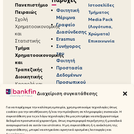
Παροχές
Πανεπιστήμιο
Ιστοσελίδες
Φοιτητική
Πειραιώς
Τμήματος
Μέριμνα
Σχολή
Media Pack
Γραφείο
Χρηματοοικονομικής
(Λογότυπα,
Διασύνδεσης
και
Χρώματα)
Erasmus
Στατιστικής
Επικοινωνία
Συνήγορος
Τμήμα
του
Χρηματοοικονομικής
Φοιτητή
και
Προστασία
Τραπεζικής
Δεδομένων
Διοικητικής
Προσωπικού
Καραολή και
Χαρακτήρα
Δημητρίου 80,
Διαχείριση συγκατάθεσης
18534,
Πειραιάς
Για να παρέχουμε την καλύτερη εμπειρία, χρησιμοποιούμε τεχνολογίες όπως
cookies για την αποθήκευση ή/και την πρόσβαση σε πληροφορίες συσκευών. Η
συγκατάθεση για τις εν λόγω τεχνολογίες θα μας επιτρέψει να επεξεργαστούμε
δεδομένα προσωπικού χαρακτήρα, όπως συμπεριφορά περιήγησης ή μοναδικά
αναγνωριστικά σε αυτόν τον ιστότοπο. Η μη συγκατάθεση ή η ανάκληση της
συγκατάθεσης, μπορεί να επηρεάσει αρνητικά ορισμένες λειτουργίες και