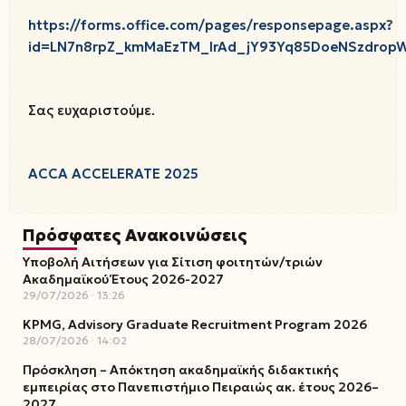
https://forms.office.com/pages/responsepage.aspx?
id=LN7n8rpZ_kmMaEzTM_lrAd_jY93Yq85DoeNSzdrop
Σας ευχαριστούμε.
ACCA ACCELERATE 2025
Πρόσφατες Ανακοινώσεις
Υποβολή Αιτήσεων για Σίτιση φοιτητών/τριών
Ακαδημαϊκού Έτους 2026-2027
29/07/2026
13:26
KPMG, Advisory Graduate Recruitment Program 2026
28/07/2026
14:02
Πρόσκληση – Απόκτηση ακαδημαϊκής διδακτικής
εμπειρίας στο Πανεπιστήμιο Πειραιώς ακ. έτους 2026–
2027