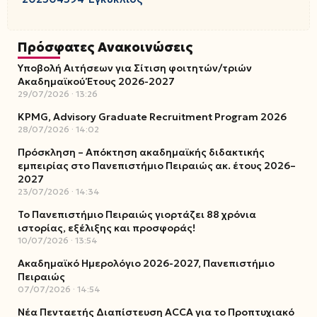
Πρόσφατες Ανακοινώσεις
Υποβολή Αιτήσεων για Σίτιση φοιτητών/τριών
Ακαδημαϊκού Έτους 2026-2027
29/07/2026
13:26
KPMG, Advisory Graduate Recruitment Program 2026
28/07/2026
14:02
Πρόσκληση – Απόκτηση ακαδημαϊκής διδακτικής
εμπειρίας στο Πανεπιστήμιο Πειραιώς ακ. έτους 2026–
2027
23/07/2026
14:34
Το Πανεπιστήμιο Πειραιώς γιορτάζει 88 χρόνια
ιστορίας, εξέλιξης και προσφοράς!
10/07/2026
13:54
Ακαδημαϊκό Ημερολόγιο 2026-2027, Πανεπιστήμιο
Πειραιώς
07/07/2026
14:54
Νέα Πενταετής Διαπίστευση ACCA για το Προπτυχιακό