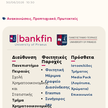
30/06/2026
10:30
Ανακοινώσεις
,
Προπτυχιακό
,
Πρωτοετείς
Διεύθυνση
Φοιτητικές
Πρόσθετα
Παροχές
Πανεπιστήμιο
Ιστοσελίδες
Φοιτητική
Πειραιώς
Τμήματος
Μέριμνα
Σχολή
Media Pack
Γραφείο
Χρηματοοικονομικής
(Λογότυπα,
Διασύνδεσης
και
Χρώματα)
Erasmus
Στατιστικής
Επικοινωνία
Συνήγορος
Τμήμα
του
Χρηματοοικονομικής