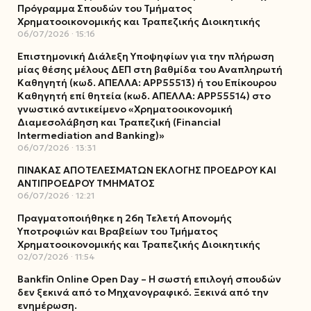
Πρόγραμμα Σπουδών του Τμήματος
Χρηματοοικονομικής και Τραπεζικής Διοικητικής
06/07/2026
15:16
Επιστημονική Διάλεξη Υποψηφίων για την πλήρωση
μίας θέσης μέλους ΔΕΠ στη βαθμίδα του Αναπληρωτή
Καθηγητή (κωδ. ΑΠΕΛΛΑ: ΑΡΡ55513) ή του Επίκουρου
Καθηγητή επί θητεία (κωδ. ΑΠΕΛΛΑ: ΑΡΡ55514) στο
γνωστικό αντικείμενο «Χρηματοοικονομική
Διαμεσολάβηση και Τραπεζική (Financial
Intermediation and Banking)»
06/07/2026
13:31
ΠΙΝΑΚΑΣ ΑΠΟΤΕΛΕΣΜΑΤΩΝ ΕΚΛΟΓΗΣ ΠΡΟΕΔΡΟΥ ΚΑΙ
ΑΝΤΙΠΡΟΕΔΡΟΥ ΤΜΗΜΑΤΟΣ
06/07/2026
12:21
Πραγματοποιήθηκε η 26η Τελετή Απονομής
Υποτροφιών και Βραβείων του Τμήματος
Χρηματοοικονομικής και Τραπεζικής Διοικητικής
02/07/2026
11:54
Bankfin Online Open Day – Η σωστή επιλογή σπουδών
δεν ξεκινά από το Μηχανογραφικό. Ξεκινά από την
ενημέρωση.