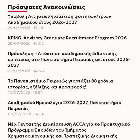
Πρόσφατες Ανακοινώσεις
Υποβολή Αιτήσεων για Σίτιση φοιτητών/τριών
Ακαδημαϊκού Έτους 2026-2027
29/07/2026
13:26
KPMG, Advisory Graduate Recruitment Program 2026
28/07/2026
14:02
Πρόσκληση – Απόκτηση ακαδημαϊκής διδακτικής
εμπειρίας στο Πανεπιστήμιο Πειραιώς ακ. έτους 2026–
2027
23/07/2026
14:34
Το Πανεπιστήμιο Πειραιώς γιορτάζει 88 χρόνια
ιστορίας, εξέλιξης και προσφοράς!
10/07/2026
13:54
Ακαδημαϊκό Ημερολόγιο 2026-2027, Πανεπιστήμιο
Πειραιώς
07/07/2026
14:54
Νέα Πενταετής Διαπίστευση ACCA για το Προπτυχιακό
Πρόγραμμα Σπουδών του Τμήματος
Χρηματοοικονομικής και Τραπεζικής Διοικητικής