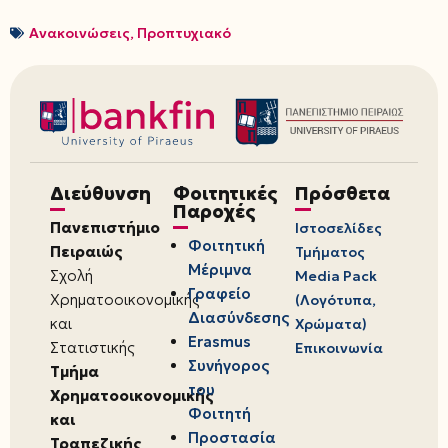
Ανακοινώσεις
,
Προπτυχιακό
Διεύθυνση
Φοιτητικές
Πρόσθετα
Παροχές
Πανεπιστήμιο
Ιστοσελίδες
Φοιτητική
Πειραιώς
Τμήματος
Μέριμνα
Σχολή
Media Pack
Γραφείο
Χρηματοοικονομικής
(Λογότυπα,
Διασύνδεσης
και
Χρώματα)
Erasmus
Στατιστικής
Επικοινωνία
Συνήγορος
Τμήμα
του
Χρηματοοικονομικής
Φοιτητή
και
Προστασία
Τραπεζικής