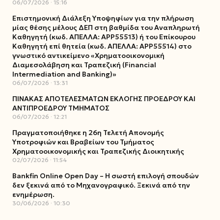
06/07/2026
15:16
Επιστημονική Διάλεξη Υποψηφίων για την πλήρωση
μίας θέσης μέλους ΔΕΠ στη βαθμίδα του Αναπληρωτή
Καθηγητή (κωδ. ΑΠΕΛΛΑ: ΑΡΡ55513) ή του Επίκουρου
Καθηγητή επί θητεία (κωδ. ΑΠΕΛΛΑ: ΑΡΡ55514) στο
γνωστικό αντικείμενο «Χρηματοοικονομική
Διαμεσολάβηση και Τραπεζική (Financial
Intermediation and Banking)»
06/07/2026
13:31
ΠΙΝΑΚΑΣ ΑΠΟΤΕΛΕΣΜΑΤΩΝ ΕΚΛΟΓΗΣ ΠΡΟΕΔΡΟΥ ΚΑΙ
ΑΝΤΙΠΡΟΕΔΡΟΥ ΤΜΗΜΑΤΟΣ
06/07/2026
12:21
Πραγματοποιήθηκε η 26η Τελετή Απονομής
Υποτροφιών και Βραβείων του Τμήματος
Χρηματοοικονομικής και Τραπεζικής Διοικητικής
02/07/2026
11:54
Bankfin Online Open Day – Η σωστή επιλογή σπουδών
δεν ξεκινά από το Μηχανογραφικό. Ξεκινά από την
ενημέρωση.
30/06/2026
10:30