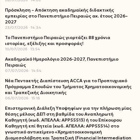
Πρόσκληση – Απόκτηση ακαδημαϊκής διδακτικής
εμπειρίας στο Πανεπιστήμιο Πειραιώς ακ. έτους 2026–
2027
23/07/2026
14:34
Το Πανεπιστήμιο Πειραιώς γιορτάζει 88 χρόνια
ιστορίας, εξέλιξης και προσφοράς!
10/07/2026
13:54
Ακαδημαϊκό Ημερολόγιο 2026-2027, Πανεπιστήμιο
Πειραιώς
07/07/2026
14:54
Νέα Πενταετής Διαπίστευση ACCA για το Προπτυχιακό
Πρόγραμμα Σπουδών του Τμήματος Χρηματοοικονομικής
και Τραπεζικής Διοικητικής
06/07/2026
15:16
Επιστημονική Διάλεξη Υποψηφίων για την πλήρωση μίας
θέσης μέλους ΔΕΠ στη βαθμίδα του Αναπληρωτή
Καθηγητή (κωδ. ΑΠΕΛΛΑ: ΑΡΡ55513) ή του Επίκουρου
Καθηγητή επί θητεία (κωδ. ΑΠΕΛΛΑ: ΑΡΡ55514) στο
γνωστικό αντικείμενο «Χρηματοοικονομική
Διαμεσολάβηση και Τραπεζική (Financial Intermediation