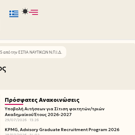
 από την ΕΣΤΙΑ ΝΑΥΤΙΚΩΝ Ν.Π.Ι.Δ.
ος
Πρόσφατες Ανακοινώσεις
Υποβολή Αιτήσεων για Σίτιση φοιτητών/τριών
Ακαδημαϊκού Έτους 2026-2027
29/07/2026
13:26
KPMG, Advisory Graduate Recruitment Program 2026
28/07/2026
14:02