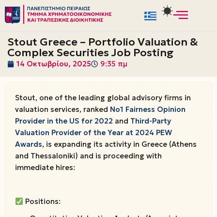
Μεταπηδήστε
στο
Stout Greece – Portfolio Valuation &
περιεχόμενο
Complex Securities Job Posting
14 Οκτωβρίου, 2025
9:35 πμ
Stout, one of the leading global advisory firms in
valuation services, ranked
Νο1 Fairness Opinion
Provider in the US for 2022
and
Third-Party
Valuation Provider of the Year at 2024 PEW
Awards
, is expanding its activity in Greece (Athens
and Thessaloniki) and is proceeding with
immediate hires:
Positions: