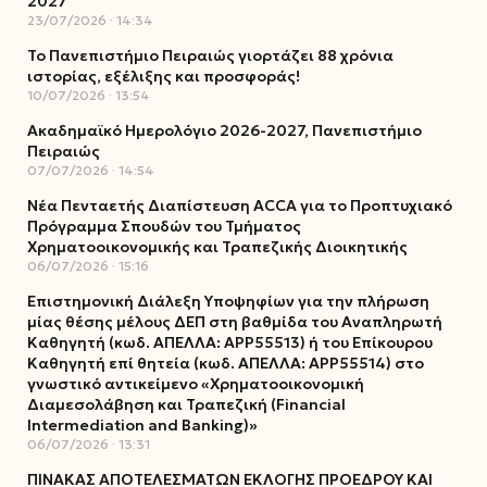
2027
23/07/2026
14:34
Το Πανεπιστήμιο Πειραιώς γιορτάζει 88 χρόνια
ιστορίας, εξέλιξης και προσφοράς!
10/07/2026
13:54
Ακαδημαϊκό Ημερολόγιο 2026-2027, Πανεπιστήμιο
Πειραιώς
07/07/2026
14:54
Νέα Πενταετής Διαπίστευση ACCA για το Προπτυχιακό
Πρόγραμμα Σπουδών του Τμήματος
Χρηματοοικονομικής και Τραπεζικής Διοικητικής
06/07/2026
15:16
Επιστημονική Διάλεξη Υποψηφίων για την πλήρωση
μίας θέσης μέλους ΔΕΠ στη βαθμίδα του Αναπληρωτή
Καθηγητή (κωδ. ΑΠΕΛΛΑ: ΑΡΡ55513) ή του Επίκουρου
Καθηγητή επί θητεία (κωδ. ΑΠΕΛΛΑ: ΑΡΡ55514) στο
γνωστικό αντικείμενο «Χρηματοοικονομική
Διαμεσολάβηση και Τραπεζική (Financial
Intermediation and Banking)»
06/07/2026
13:31
ΠΙΝΑΚΑΣ ΑΠΟΤΕΛΕΣΜΑΤΩΝ ΕΚΛΟΓΗΣ ΠΡΟΕΔΡΟΥ ΚΑΙ