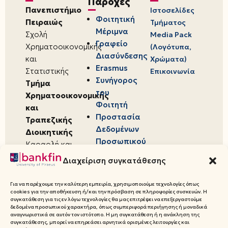
Παροχές
Πανεπιστήμιο
Ιστοσελίδες
Φοιτητική
Πειραιώς
Τμήματος
Μέριμνα
Σχολή
Media Pack
Γραφείο
Χρηματοοικονομικής
(Λογότυπα,
Διασύνδεσης
και
Χρώματα)
Erasmus
Στατιστικής
Επικοινωνία
Συνήγορος
Τμήμα
του
Χρηματοοικονομικής
Φοιτητή
και
Προστασία
Τραπεζικής
Δεδομένων
Διοικητικής
Προσωπικού
Καραολή και
Χαρακτήρα
Δημητρίου 80,
Διαχείριση συγκατάθεσης
18534,
Πειραιάς
Για να παρέχουμε την καλύτερη εμπειρία, χρησιμοποιούμε τεχνολογίες όπως
cookies για την αποθήκευση ή/και την πρόσβαση σε πληροφορίες συσκευών. Η
συγκατάθεση για τις εν λόγω τεχνολογίες θα μας επιτρέψει να επεξεργαστούμε
δεδομένα προσωπικού χαρακτήρα, όπως συμπεριφορά περιήγησης ή μοναδικά
αναγνωριστικά σε αυτόν τον ιστότοπο. Η μη συγκατάθεση ή η ανάκληση της
συγκατάθεσης, μπορεί να επηρεάσει αρνητικά ορισμένες λειτουργίες και