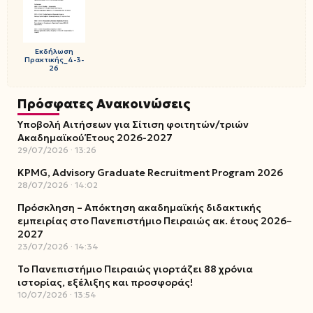
Εκδήλωση
Πρακτικής_4-3-
26
Πρόσφατες Ανακοινώσεις
Υποβολή Αιτήσεων για Σίτιση φοιτητών/τριών
Ακαδημαϊκού Έτους 2026-2027
29/07/2026
13:26
KPMG, Advisory Graduate Recruitment Program 2026
28/07/2026
14:02
Πρόσκληση – Απόκτηση ακαδημαϊκής διδακτικής
εμπειρίας στο Πανεπιστήμιο Πειραιώς ακ. έτους 2026–
2027
23/07/2026
14:34
Το Πανεπιστήμιο Πειραιώς γιορτάζει 88 χρόνια
ιστορίας, εξέλιξης και προσφοράς!
10/07/2026
13:54