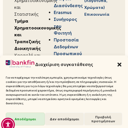
Χρηματοοικονομικής
(Λογότυπα,
Διασύνδεσης
και
Χρώματα)
Erasmus
Στατιστικής
Επικοινωνία
Συνήγορος
Τμήμα
του
Χρηματοοικονομικής
Φοιτητή
και
Προστασία
Τραπεζικής
Δεδομένων
Διοικητικής
Προσωπικού
Καραολή και
Χαρακτήρα
Δημητρίου 80,
Διαχείριση συγκατάθεσης
18534,
Πειραιάς
Για να παρέχουμε την καλύτερη εμπειρία, χρησιμοποιούμε τεχνολογίες όπως
cookies για την αποθήκευση ή/και την πρόσβαση σε πληροφορίες συσκευών. Η
συγκατάθεση για τις εν λόγω τεχνολογίες θα μας επιτρέψει να επεξεργαστούμε
δεδομένα προσωπικού χαρακτήρα, όπως συμπεριφορά περιήγησης ή μοναδικά
αναγνωριστικά σε αυτόν τον ιστότοπο. Η μη συγκατάθεση ή η ανάκληση της
συγκατάθεσης, μπορεί να επηρεάσει αρνητικά ορισμένες λειτουργίες και
© 2026 Πανεπιστήμιο Πειραιώς,
δυνατότητες.
Τμήμα Χρηματοοικονομικής και
Προβολή
Τραπεζικής Διοικητικής
Αποδέχομαι
Δεν αποδέχομαι
προτιμήσεων