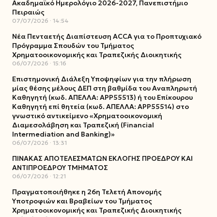
Ακαδημαϊκό Ημερολόγιο 2026-2027, Πανεπιστήμιο
Πειραιώς
07/07/2026
14:54
Νέα Πενταετής Διαπίστευση ACCA για το Προπτυχιακό
Πρόγραμμα Σπουδών του Τμήματος
Χρηματοοικονομικής και Τραπεζικής Διοικητικής
06/07/2026
15:16
Επιστημονική Διάλεξη Υποψηφίων για την πλήρωση
μίας θέσης μέλους ΔΕΠ στη βαθμίδα του Αναπληρωτή
Καθηγητή (κωδ. ΑΠΕΛΛΑ: ΑΡΡ55513) ή του Επίκουρου
Καθηγητή επί θητεία (κωδ. ΑΠΕΛΛΑ: ΑΡΡ55514) στο
γνωστικό αντικείμενο «Χρηματοοικονομική
Διαμεσολάβηση και Τραπεζική (Financial
Intermediation and Banking)»
06/07/2026
13:31
ΠΙΝΑΚΑΣ ΑΠΟΤΕΛΕΣΜΑΤΩΝ ΕΚΛΟΓΗΣ ΠΡΟΕΔΡΟΥ ΚΑΙ
ΑΝΤΙΠΡΟΕΔΡΟΥ ΤΜΗΜΑΤΟΣ
06/07/2026
12:21
Πραγματοποιήθηκε η 26η Τελετή Απονομής
Υποτροφιών και Βραβείων του Τμήματος
Χρηματοοικονομικής και Τραπεζικής Διοικητικής