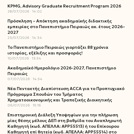
KPMG, Advisory Graduate Recruitment Program 2026
28/07/2026
14:02
Πρόσκληση – Απόκτηση ακαδημαϊκής διδακτικής
εμπειρίας στο Πανεπιστήμιο Πειραιώς ακ. έτους 2026–
2027
23/07/2026
14:34
Το Πανεπιστήμιο Πειραιώς γιορτάζει 88 χρόνια
ιστορίας, εξέλιξης και προσφοράς!
10/07/2026
13:54
Ακαδημαϊκό Ημερολόγιο 2026-2027, Πανεπιστήμιο
Πειραιώς
07/07/2026
14:54
Νέα Πενταετής Διαπίστευση ACCA για το Προπτυχιακό
Πρόγραμμα Σπουδών του Τμήματος
Χρηματοοικονομικής και Τραπεζικής Διοικητικής
06/07/2026
15:16
Επιστημονική Διάλεξη Υποψηφίων για την πλήρωση
μίας θέσης μέλους ΔΕΠ στη βαθμίδα του Αναπληρωτή
Καθηγητή (κωδ. ΑΠΕΛΛΑ: ΑΡΡ55513) ή του Επίκουρου
Καθηγητή επί θητεία (κωδ. ΑΠΕΛΛΑ: ΑΡΡ55514) στο