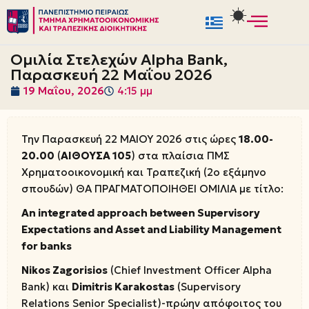
Μεταπηδήστε
στο
Ομιλία Στελεχών Alpha Bank,
περιεχόμενο
Παρασκευή 22 Μαΐου 2026
19 Μαΐου, 2026
4:15 μμ
Την Παρασκευή 22 ΜΑΙΟΥ 2026 στις ώρες
18.00-
20.00
(
ΑΙΘΟΥΣΑ 105
) στα πλαίσια ΠΜΣ
Χρηματοοικονομική και Τραπεζική (2o εξάμηνο
σπουδών) ΘΑ ΠΡΑΓΜΑΤΟΠΟΙΗΘΕΙ ΟΜΙΛΙΑ με τίτλο:
An integrated approach between Supervisory
Expectations and Asset and Liability Management
for banks
Nikos Zagorisios
(Chief Investment Officer Alpha
Bank) και
Dimitris Karakostas
(Supervisory
Relations Senior Specialist)-πρώην απόφοιτος του