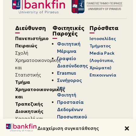
Διεύθυνση
Φοιτητικές
Πρόσθετα
Παροχές
Πανεπιστήμιο
Ιστοσελίδες
Φοιτητική
Πειραιώς
Τμήματος
Μέριμνα
Σχολή
Media Pack
Γραφείο
Χρηματοοικονομικής
(Λογότυπα,
Διασύνδεσης
και
Χρώματα)
Erasmus
Στατιστικής
Επικοινωνία
Συνήγορος
Τμήμα
του
Χρηματοοικονομικής
Φοιτητή
και
Προστασία
Τραπεζικής
Δεδομένων
Διοικητικής
Προσωπικού
Καραολή και
Χαρακτήρα
Δημητρίου 80,
Διαχείριση συγκατάθεσης
18534,