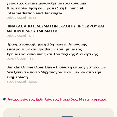
γνωστικό αντικείμενο «Χρηματοοικονομική
Διαμεσολάβηση και Τραπεζική (Financial
Intermediation and Banking)»
06/07/2026
13:31
ΠΙΝΑΚΑΣ ΑΠΟΤΕΛΕΣΜΑΤΩΝ ΕΚΛΟΓΗΣ ΠΡΟΕΔΡΟΥ ΚΑΙ
ΑΝΤΙΠΡΟΕΔΡΟΥ ΤΜΗΜΑΤΟΣ
06/07/2026
12:21
Πραγματοποιήθηκε η 26η Τελετή Απονομής
Υποτροφιών και Βραβείων του Τμήματος
Χρηματοοικονομικής και Τραπεζικής Διοικητικής
02/07/2026
11:54
Bankfin Online Open Day – Η σωστή επιλογή σπουδών
δεν ξεκινά από το Μηχανογραφικό. Ξεκινά από την
ενημέρωση.
30/06/2026
10:30
Ανακοινώσεις
,
Εκδηλώσεις
,
Ημερίδες
,
Μεταπτυχιακά