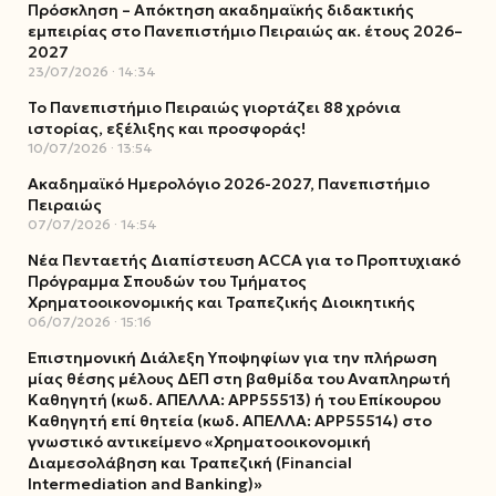
Πρόσκληση – Απόκτηση ακαδημαϊκής διδακτικής
εμπειρίας στο Πανεπιστήμιο Πειραιώς ακ. έτους 2026–
2027
23/07/2026
14:34
Το Πανεπιστήμιο Πειραιώς γιορτάζει 88 χρόνια
ιστορίας, εξέλιξης και προσφοράς!
10/07/2026
13:54
Ακαδημαϊκό Ημερολόγιο 2026-2027, Πανεπιστήμιο
Πειραιώς
07/07/2026
14:54
Νέα Πενταετής Διαπίστευση ACCA για το Προπτυχιακό
Πρόγραμμα Σπουδών του Τμήματος
Χρηματοοικονομικής και Τραπεζικής Διοικητικής
06/07/2026
15:16
Επιστημονική Διάλεξη Υποψηφίων για την πλήρωση
μίας θέσης μέλους ΔΕΠ στη βαθμίδα του Αναπληρωτή
Καθηγητή (κωδ. ΑΠΕΛΛΑ: ΑΡΡ55513) ή του Επίκουρου
Καθηγητή επί θητεία (κωδ. ΑΠΕΛΛΑ: ΑΡΡ55514) στο
γνωστικό αντικείμενο «Χρηματοοικονομική
Διαμεσολάβηση και Τραπεζική (Financial
Intermediation and Banking)»