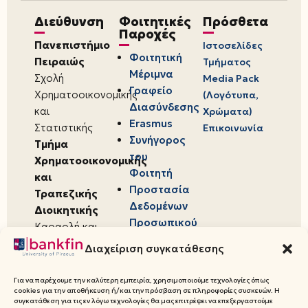
Διεύθυνση
Φοιτητικές
Πρόσθετα
Παροχές
Πανεπιστήμιο
Ιστοσελίδες
Φοιτητική
Πειραιώς
Τμήματος
Μέριμνα
Σχολή
Media Pack
Γραφείο
Χρηματοοικονομικής
(Λογότυπα,
Διασύνδεσης
και
Χρώματα)
Erasmus
Στατιστικής
Επικοινωνία
Συνήγορος
Τμήμα
του
Χρηματοοικονομικής
Φοιτητή
και
Προστασία
Τραπεζικής
Δεδομένων
Διοικητικής
Προσωπικού
Καραολή και
Χαρακτήρα
Δημητρίου 80,
Διαχείριση συγκατάθεσης
18534,
Πειραιάς
Για να παρέχουμε την καλύτερη εμπειρία, χρησιμοποιούμε τεχνολογίες όπως
cookies για την αποθήκευση ή/και την πρόσβαση σε πληροφορίες συσκευών. Η
συγκατάθεση για τις εν λόγω τεχνολογίες θα μας επιτρέψει να επεξεργαστούμε