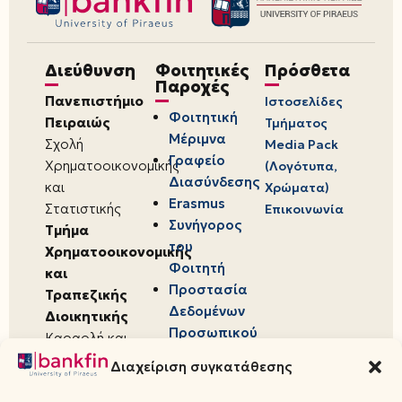
Διεύθυνση
Φοιτητικές
Πρόσθετα
Παροχές
Πανεπιστήμιο
Ιστοσελίδες
Φοιτητική
Πειραιώς
Τμήματος
Μέριμνα
Σχολή
Media Pack
Γραφείο
Χρηματοοικονομικής
(Λογότυπα,
Διασύνδεσης
και
Χρώματα)
Erasmus
Στατιστικής
Επικοινωνία
Συνήγορος
Τμήμα
του
Χρηματοοικονομικής
Φοιτητή
και
Προστασία
Τραπεζικής
Δεδομένων
Διοικητικής
Προσωπικού
Καραολή και
Χαρακτήρα
Δημητρίου 80,
Διαχείριση συγκατάθεσης
18534,