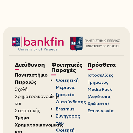
Διεύθυνση
Φοιτητικές
Πρόσθετα
Παροχές
Πανεπιστήμιο
Ιστοσελίδες
Φοιτητική
Πειραιώς
Τμήματος
Μέριμνα
Σχολή
Media Pack
Γραφείο
Χρηματοοικονομικής
(Λογότυπα,
Διασύνδεσης
και
Χρώματα)
Erasmus
Στατιστικής
Επικοινωνία
Συνήγορος
Τμήμα
του
Χρηματοοικονομικής
Φοιτητή
και