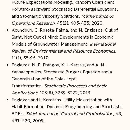
Future Expectations Modeling, Random Coefficient
Forward-Backward Stochastic Differential Equations,
and Stochastic Viscosity Solutions.
Mathematics of
Operations Research
, 45(2), 403-433, 2020.
Koundouri, C. Roseta-Palma, and N. Englezos. Out of
Sight, Not Out of Mind: Developments in Economic
Models of Groundwater Management.
International
Review
of Environmental and Resource Economics
,
11(1), 55-96, 2017.
Englezos, N. E. Frangos, X. I. Kartala, and A. N.
Yannacopoulos. Stochastic Burgers Equation and a
Generalization of the Cole-Hopf
Transformation.
Stochastic Processes
and their
Applications
, 123(8), 3239-3272, 2013.
Englezos and I. Karatzas. Utility Maximization with
Habit Formation: Dynamic Programming and Stochastic
PDE’s.
SIAM Journal on Control and Optimization
, 48,
481- 520, 2009.