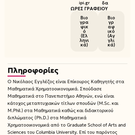
δα
ipi.gr
ΏΡΕΣ ΓΡΑΦΕΊΟΥ
Βιο
Βιο
γρα
γρ
φικ
αφ
ό
ικό
(Ελ
(Αγ
ληνι
γλι
κά)
κά)
Πληροφορίες
Ο Νικόλαος Εγγλέζος είναι Επίκουρος Καθηγητής στα
Μαθηματικά Χρηματοοικονομικά. Σπούδασε
Μαθηματικά στο Πανεπιστήμιο Αθηνών, ενώ είναι
κάτοχος μεταπτυχιακών τίτλων σπουδών (M.Sc. και
M.Phil.) στα Μαθηματικά καθώς και διδακτορικού
διπλώματος (Ph.D.) στα Μαθηματικά
Χρηματοοικονομικά από το Graduate School of Arts and
Sciences του Columbia University. Επί του παρόντος