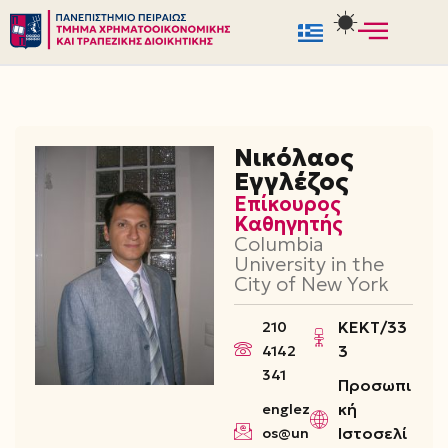
Μεταπηδήστε
στο
περιεχόμενο
Νικόλαος
Εγγλέζος
Επίκουρος
Καθηγητής
Columbia
University in the
City of New York
ΚΕΚΤ/33
210
3
4142
341
Προσωπι
κή
englez
Ιστοσελί
os@un