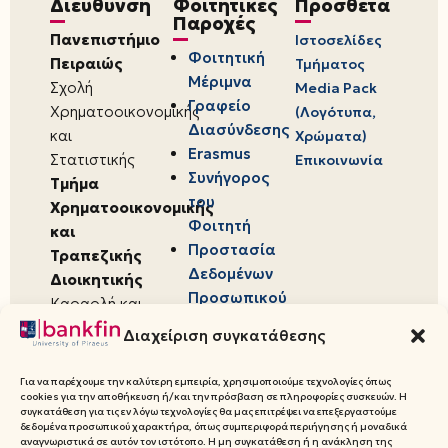
Διεύθυνση
Φοιτητικές
Πρόσθετα
Παροχές
Πανεπιστήμιο
Ιστοσελίδες
Φοιτητική
Πειραιώς
Τμήματος
Μέριμνα
Σχολή
Media Pack
Γραφείο
Χρηματοοικονομικής
(Λογότυπα,
Διασύνδεσης
και
Χρώματα)
Erasmus
Στατιστικής
Επικοινωνία
Συνήγορος
Τμήμα
του
Χρηματοοικονομικής
Φοιτητή
και
Προστασία
Τραπεζικής
Δεδομένων
Διοικητικής
Προσωπικού
Καραολή και
Χαρακτήρα
Δημητρίου 80,
Διαχείριση συγκατάθεσης
18534,
Πειραιάς
Για να παρέχουμε την καλύτερη εμπειρία, χρησιμοποιούμε τεχνολογίες όπως
cookies για την αποθήκευση ή/και την πρόσβαση σε πληροφορίες συσκευών. Η
συγκατάθεση για τις εν λόγω τεχνολογίες θα μας επιτρέψει να επεξεργαστούμε
δεδομένα προσωπικού χαρακτήρα, όπως συμπεριφορά περιήγησης ή μοναδικά
αναγνωριστικά σε αυτόν τον ιστότοπο. Η μη συγκατάθεση ή η ανάκληση της