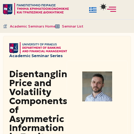
Μεταπηδήστε
στο
Academic Seminars Home
Seminar List
περιεχόμενο
Academic Seminar Series
Disentangling
Price and
Volatility
Components
of
Asymmetric
Information