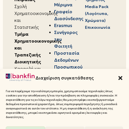
Μέριμνα
Σχολή
Media Pack
Γραφείο
Χρηματοοικονομικής
(Λογότυπα,
Διασύνδεσης
και
Χρώματα)
Erasmus
Στατιστικής
Επικοινωνία
Συνήγορος
Τμήμα
του
Χρηματοοικονομικής
Φοιτητή
και
Προστασία
Τραπεζικής
Δεδομένων
Διοικητικής
Προσωπικού
Καραολή και
Χαρακτήρα
Δημητρίου 80,
Διαχείριση συγκατάθεσης
18534,
Πειραιάς
Για να παρέχουμε την καλύτερη εμπειρία, χρησιμοποιούμε τεχνολογίες όπως
cookies για την αποθήκευση ή/και την πρόσβαση σε πληροφορίες συσκευών. Η
συγκατάθεση για τις εν λόγω τεχνολογίες θα μας επιτρέψει να επεξεργαστούμε
δεδομένα προσωπικού χαρακτήρα, όπως συμπεριφορά περιήγησης ή μοναδικά
αναγνωριστικά σε αυτόν τον ιστότοπο. Η μη συγκατάθεση ή η ανάκληση της
συγκατάθεσης, μπορεί να επηρεάσει αρνητικά ορισμένες λειτουργίες και
© 2026 Πανεπιστήμιο Πειραιώς,
δυνατότητες.
Τμήμα Χρηματοοικονομικής και