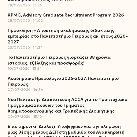
29/07/2026
13:26
KPMG, Advisory Graduate Recruitment Program 2026
28/07/2026
14:02
Πρόσκληση – Απόκτηση ακαδημαϊκής διδακτικής
εμπειρίας στο Πανεπιστήμιο Πειραιώς ακ. έτους 2026–
2027
23/07/2026
14:34
Το Πανεπιστήμιο Πειραιώς γιορτάζει 88 χρόνια
ιστορίας, εξέλιξης και προσφοράς!
10/07/2026
13:54
Ακαδημαϊκό Ημερολόγιο 2026-2027, Πανεπιστήμιο
Πειραιώς
07/07/2026
14:54
Νέα Πενταετής Διαπίστευση ACCA για το Προπτυχιακό
Πρόγραμμα Σπουδών του Τμήματος
Χρηματοοικονομικής και Τραπεζικής Διοικητικής
06/07/2026
15:16
Επιστημονική Διάλεξη Υποψηφίων για την πλήρωση
μίας θέσης μέλους ΔΕΠ στη βαθμίδα του Αναπληρωτή