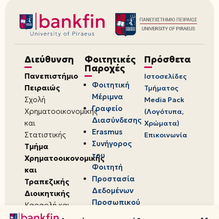
Διεύθυνση
Φοιτητικές
Πρόσθετα
Παροχές
Πανεπιστήμιο
Ιστοσελίδες
Φοιτητική
Πειραιώς
Τμήματος
Μέριμνα
Σχολή
Media Pack
Γραφείο
Χρηματοοικονομικής
(Λογότυπα,
Διασύνδεσης
και
Χρώματα)
Erasmus
Στατιστικής
Επικοινωνία
Συνήγορος
Τμήμα
του
Χρηματοοικονομικής
Φοιτητή
και
Προστασία
Τραπεζικής
Δεδομένων
Διοικητικής
Προσωπικού
Καραολή και
Χαρακτήρα
Δημητρίου 80,