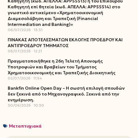
Καθηγητή (κωδ. ΑΠΕΛΛΑ: ΑΡΡ55513) ή του Επίκουρου
Καθηγητή επί θητεία (κωδ. ΑΠΕΛΛΑ: ΑΡΡ55514) στο
γνωστικό αντικείμενο «Χρηματοοικονομική
Διαμεσολάβηση και Τραπεζική (Financial
Intermediation and Banking)»
06/07/2026
13:31
ΠΙΝΑΚΑΣ ΑΠΟΤΕΛΕΣΜΑΤΩΝ ΕΚΛΟΓΗΣ ΠΡΟΕΔΡΟΥ ΚΑΙ
ΑΝΤΙΠΡΟΕΔΡΟΥ ΤΜΗΜΑΤΟΣ
06/07/2026
12:21
Πραγματοποιήθηκε η 26η Τελετή Απονομής
Υποτροφιών και Βραβείων του Τμήματος
Χρηματοοικονομικής και Τραπεζικής Διοικητικής
02/07/2026
11:54
Bankfin Online Open Day – Η σωστή επιλογή σπουδών
δεν ξεκινά από το Μηχανογραφικό. Ξεκινά από την
ενημέρωση.
30/06/2026
10:30
Μεταπτυχιακά