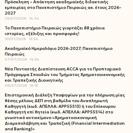
Πρόσκληση – Απόκτηση ακαδημαϊκής διδακτικής
εμπειρίας στο Πανεπιστήμιο Πειραιώς ακ. έτους 2026–
2027
23/07/2026
14:34
Το Πανεπιστήμιο Πειραιώς γιορτάζει 88 χρόνια
ιστορίας, εξέλιξης και προσφοράς!
10/07/2026
13:54
Ακαδημαϊκό Ημερολόγιο 2026-2027, Πανεπιστήμιο
Πειραιώς
07/07/2026
14:54
Νέα Πενταετής Διαπίστευση ACCA για το Προπτυχιακό
Πρόγραμμα Σπουδών του Τμήματος Χρηματοοικονομικής
και Τραπεζικής Διοικητικής
06/07/2026
15:16
Επιστημονική Διάλεξη Υποψηφίων για την πλήρωση μίας
θέσης μέλους ΔΕΠ στη βαθμίδα του Αναπληρωτή
Καθηγητή (κωδ. ΑΠΕΛΛΑ: ΑΡΡ55513) ή του Επίκουρου
Καθηγητή επί θητεία (κωδ. ΑΠΕΛΛΑ: ΑΡΡ55514) στο
γνωστικό αντικείμενο «Χρηματοοικονομική
Διαμεσολάβηση και Τραπεζική (Financial Intermediation
and Banking)»