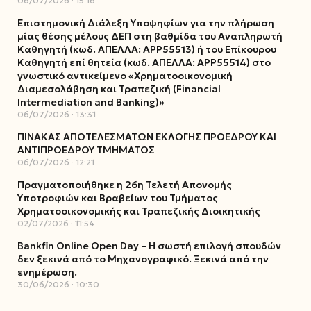
06/07/2026
15:16
Επιστημονική Διάλεξη Υποψηφίων για την πλήρωση
μίας θέσης μέλους ΔΕΠ στη βαθμίδα του Αναπληρωτή
Καθηγητή (κωδ. ΑΠΕΛΛΑ: ΑΡΡ55513) ή του Επίκουρου
Καθηγητή επί θητεία (κωδ. ΑΠΕΛΛΑ: ΑΡΡ55514) στο
γνωστικό αντικείμενο «Χρηματοοικονομική
Διαμεσολάβηση και Τραπεζική (Financial
Intermediation and Banking)»
06/07/2026
13:31
ΠΙΝΑΚΑΣ ΑΠΟΤΕΛΕΣΜΑΤΩΝ ΕΚΛΟΓΗΣ ΠΡΟΕΔΡΟΥ ΚΑΙ
ΑΝΤΙΠΡΟΕΔΡΟΥ ΤΜΗΜΑΤΟΣ
06/07/2026
12:21
Πραγματοποιήθηκε η 26η Τελετή Απονομής
Υποτροφιών και Βραβείων του Τμήματος
Χρηματοοικονομικής και Τραπεζικής Διοικητικής
02/07/2026
11:54
Bankfin Online Open Day – Η σωστή επιλογή σπουδών
δεν ξεκινά από το Μηχανογραφικό. Ξεκινά από την
ενημέρωση.
30/06/2026
10:30