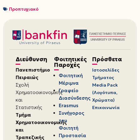
Προπτυχιακό
Διεύθυνση
Φοιτητικές
Πρόσθετα
Παροχές
Πανεπιστήμιο
Ιστοσελίδες
Φοιτητική
Πειραιώς
Τμήματος
Μέριμνα
Σχολή
Media Pack
Γραφείο
Χρηματοοικονομικής
(Λογότυπα,
Διασύνδεσης
και
Χρώματα)
Erasmus
Στατιστικής
Επικοινωνία
Συνήγορος
Τμήμα
του
Χρηματοοικονομικής
Φοιτητή
και
Προστασία
Τραπεζικής