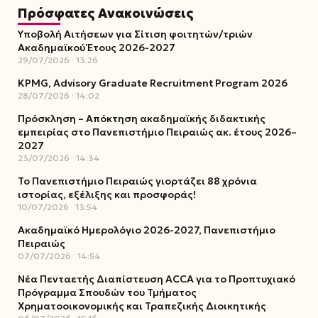
Πρόσφατες Ανακοινώσεις
Υποβολή Αιτήσεων για Σίτιση φοιτητών/τριών
Ακαδημαϊκού Έτους 2026-2027
29/07/2026
13:26
KPMG, Advisory Graduate Recruitment Program 2026
28/07/2026
14:02
Πρόσκληση – Απόκτηση ακαδημαϊκής διδακτικής
εμπειρίας στο Πανεπιστήμιο Πειραιώς ακ. έτους 2026–
2027
23/07/2026
14:34
Το Πανεπιστήμιο Πειραιώς γιορτάζει 88 χρόνια
ιστορίας, εξέλιξης και προσφοράς!
10/07/2026
13:54
Ακαδημαϊκό Ημερολόγιο 2026-2027, Πανεπιστήμιο
Πειραιώς
07/07/2026
14:54
Νέα Πενταετής Διαπίστευση ACCA για το Προπτυχιακό
Πρόγραμμα Σπουδών του Τμήματος
Χρηματοοικονομικής και Τραπεζικής Διοικητικής