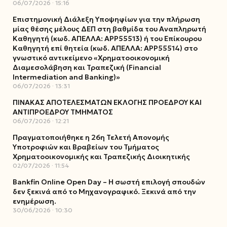
06/07/2026
15:16
Επιστημονική Διάλεξη Υποψηφίων για την πλήρωση
μίας θέσης μέλους ΔΕΠ στη βαθμίδα του Αναπληρωτή
Καθηγητή (κωδ. ΑΠΕΛΛΑ: ΑΡΡ55513) ή του Επίκουρου
Καθηγητή επί θητεία (κωδ. ΑΠΕΛΛΑ: ΑΡΡ55514) στο
γνωστικό αντικείμενο «Χρηματοοικονομική
Διαμεσολάβηση και Τραπεζική (Financial
Intermediation and Banking)»
06/07/2026
13:31
ΠΙΝΑΚΑΣ ΑΠΟΤΕΛΕΣΜΑΤΩΝ ΕΚΛΟΓΗΣ ΠΡΟΕΔΡΟΥ ΚΑΙ
ΑΝΤΙΠΡΟΕΔΡΟΥ ΤΜΗΜΑΤΟΣ
06/07/2026
12:21
Πραγματοποιήθηκε η 26η Τελετή Απονομής
Υποτροφιών και Βραβείων του Τμήματος
Χρηματοοικονομικής και Τραπεζικής Διοικητικής
02/07/2026
11:54
Bankfin Online Open Day – Η σωστή επιλογή σπουδών
δεν ξεκινά από το Μηχανογραφικό. Ξεκινά από την
ενημέρωση.
30/06/2026
10:30