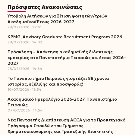
Πρόσφατες Ανακοινώσεις
Υποβολή Αιτήσεων για Σίτιση φοιτητών/τριών
Ακαδημαϊκού Έτους 2026-2027
29/07/2026
13:26
KPMG, Advisory Graduate Recruitment Program 2026
28/07/2026
14:02
Πρόσκληση – Απόκτηση ακαδημαϊκής διδακτικής
εμπειρίας στο Πανεπιστήμιο Πειραιώς ακ. έτους 2026–
2027
23/07/2026
14:34
Το Πανεπιστήμιο Πειραιώς γιορτάζει 88 χρόνια
ιστορίας, εξέλιξης και προσφοράς!
10/07/2026
13:54
Ακαδημαϊκό Ημερολόγιο 2026-2027, Πανεπιστήμιο
Πειραιώς
07/07/2026
14:54
Νέα Πενταετής Διαπίστευση ACCA για το Προπτυχιακό
Πρόγραμμα Σπουδών του Τμήματος
Χρηματοοικονομικής και Τραπεζικής Διοικητικής