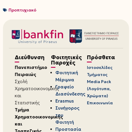
Προπτυχιακό
Διεύθυνση
Φοιτητικές
Πρόσθετα
Παροχές
Πανεπιστήμιο
Ιστοσελίδες
Φοιτητική
Πειραιώς
Τμήματος
Μέριμνα
Σχολή
Media Pack
Γραφείο
Χρηματοοικονομικής
(Λογότυπα,
Διασύνδεσης
και
Χρώματα)
Erasmus
Στατιστικής
Επικοινωνία
Συνήγορος
Τμήμα
του
Χρηματοοικονομικής
Φοιτητή
και
Προστασία
Τραπεζικής