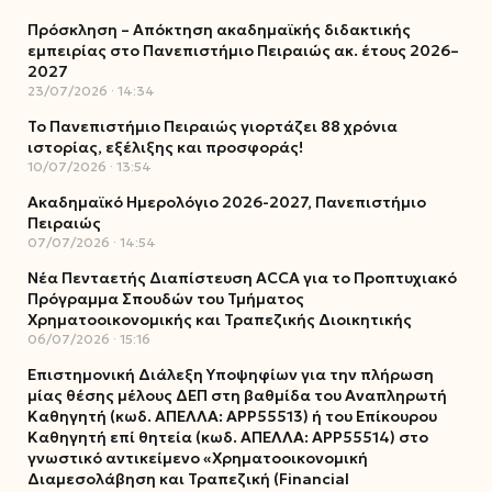
Πρόσκληση – Απόκτηση ακαδημαϊκής διδακτικής
εμπειρίας στο Πανεπιστήμιο Πειραιώς ακ. έτους 2026–
2027
23/07/2026
14:34
Το Πανεπιστήμιο Πειραιώς γιορτάζει 88 χρόνια
ιστορίας, εξέλιξης και προσφοράς!
10/07/2026
13:54
Ακαδημαϊκό Ημερολόγιο 2026-2027, Πανεπιστήμιο
Πειραιώς
07/07/2026
14:54
Νέα Πενταετής Διαπίστευση ACCA για το Προπτυχιακό
Πρόγραμμα Σπουδών του Τμήματος
Χρηματοοικονομικής και Τραπεζικής Διοικητικής
06/07/2026
15:16
Επιστημονική Διάλεξη Υποψηφίων για την πλήρωση
μίας θέσης μέλους ΔΕΠ στη βαθμίδα του Αναπληρωτή
Καθηγητή (κωδ. ΑΠΕΛΛΑ: ΑΡΡ55513) ή του Επίκουρου
Καθηγητή επί θητεία (κωδ. ΑΠΕΛΛΑ: ΑΡΡ55514) στο
γνωστικό αντικείμενο «Χρηματοοικονομική
Διαμεσολάβηση και Τραπεζική (Financial