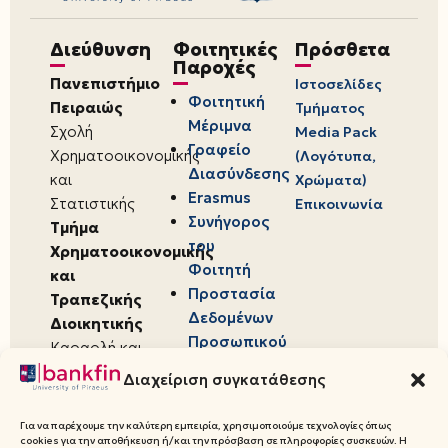
Διεύθυνση
Φοιτητικές
Πρόσθετα
Παροχές
Πανεπιστήμιο
Ιστοσελίδες
Φοιτητική
Πειραιώς
Τμήματος
Μέριμνα
Σχολή
Media Pack
Γραφείο
Χρηματοοικονομικής
(Λογότυπα,
Διασύνδεσης
και
Χρώματα)
Erasmus
Στατιστικής
Επικοινωνία
Συνήγορος
Τμήμα
του
Χρηματοοικονομικής
Φοιτητή
και
Προστασία
Τραπεζικής
Δεδομένων
Διοικητικής
Προσωπικού
Καραολή και
Χαρακτήρα
Δημητρίου 80,
Διαχείριση συγκατάθεσης
18534,
Πειραιάς
Για να παρέχουμε την καλύτερη εμπειρία, χρησιμοποιούμε τεχνολογίες όπως
cookies για την αποθήκευση ή/και την πρόσβαση σε πληροφορίες συσκευών. Η