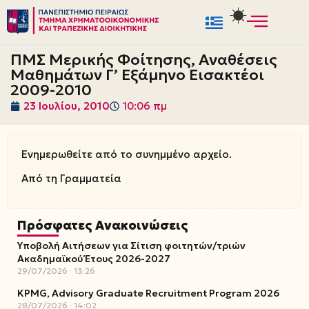
Μεταπηδήστε
στο
ΠΜΣ Μερικής Φοίτησης, Αναθέσεις
περιεχόμενο
Μαθημάτων Γ’ Εξάμηνο Εισακτέοι
2009-2010
23 Ιουλίου, 2010
10:06 πμ
Ενημερωθείτε από το συνημμένο αρχείο.
Από τη Γραμματεία
Πρόσφατες Ανακοινώσεις
Υποβολή Αιτήσεων για Σίτιση φοιτητών/τριών
Ακαδημαϊκού Έτους 2026-2027
29/07/2026
13:26
KPMG, Advisory Graduate Recruitment Program 2026
28/07/2026
14:02