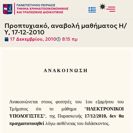
Μεταπηδήστε
στο
Προπτυχιακό, αναβολή μαθήματος Η/
περιεχόμενο
Υ, 17-12-2010
17 Δεκεμβρίου, 2010
8:15 πμ
Α Ν Α Κ Ο Ι Ν Ω Σ Η
Ανακοινώνεται στους φοιτητές του 1ου εξαμήνου του
Τμήματος ότι το μάθημα “
ΗΛEΚΤΡΟΝΙΚΟΙ
ΥΠΟΛΟΓΙΣΤΕΣ
“, της Παρασκευής
17/12/2010,
δεν θα
πραγματοποιηθεί
λόγω α
σθένειας του διδάσκοντος.