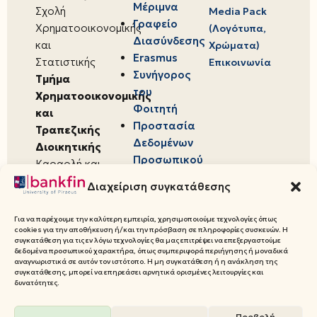
Μέριμνα
Σχολή
Media Pack
Γραφείο
Χρηματοοικονομικής
(Λογότυπα,
Διασύνδεσης
και
Χρώματα)
Erasmus
Στατιστικής
Επικοινωνία
Συνήγορος
Τμήμα
του
Χρηματοοικονομικής
Φοιτητή
και
Προστασία
Τραπεζικής
Δεδομένων
Διοικητικής
Προσωπικού
Καραολή και
Χαρακτήρα
Δημητρίου 80,
Διαχείριση συγκατάθεσης
18534,
Πειραιάς
Για να παρέχουμε την καλύτερη εμπειρία, χρησιμοποιούμε τεχνολογίες όπως
cookies για την αποθήκευση ή/και την πρόσβαση σε πληροφορίες συσκευών. Η
συγκατάθεση για τις εν λόγω τεχνολογίες θα μας επιτρέψει να επεξεργαστούμε
δεδομένα προσωπικού χαρακτήρα, όπως συμπεριφορά περιήγησης ή μοναδικά
αναγνωριστικά σε αυτόν τον ιστότοπο. Η μη συγκατάθεση ή η ανάκληση της
συγκατάθεσης, μπορεί να επηρεάσει αρνητικά ορισμένες λειτουργίες και
© 2026 Πανεπιστήμιο Πειραιώς,
δυνατότητες.
Τμήμα Χρηματοοικονομικής και
Προβολή
Τραπεζικής Διοικητικής