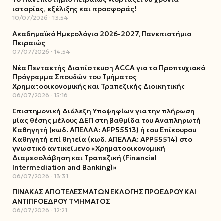
ιστορίας, εξέλιξης και προσφοράς!
10/07/2026
13:54
Ακαδημαϊκό Ημερολόγιο 2026-2027, Πανεπιστήμιο
Πειραιώς
07/07/2026
14:54
Νέα Πενταετής Διαπίστευση ACCA για το Προπτυχιακό
Πρόγραμμα Σπουδών του Τμήματος
Χρηματοοικονομικής και Τραπεζικής Διοικητικής
06/07/2026
15:16
Επιστημονική Διάλεξη Υποψηφίων για την πλήρωση
μίας θέσης μέλους ΔΕΠ στη βαθμίδα του Αναπληρωτή
Καθηγητή (κωδ. ΑΠΕΛΛΑ: ΑΡΡ55513) ή του Επίκουρου
Καθηγητή επί θητεία (κωδ. ΑΠΕΛΛΑ: ΑΡΡ55514) στο
γνωστικό αντικείμενο «Χρηματοοικονομική
Διαμεσολάβηση και Τραπεζική (Financial
Intermediation and Banking)»
06/07/2026
13:31
ΠΙΝΑΚΑΣ ΑΠΟΤΕΛΕΣΜΑΤΩΝ ΕΚΛΟΓΗΣ ΠΡΟΕΔΡΟΥ ΚΑΙ
ΑΝΤΙΠΡΟΕΔΡΟΥ ΤΜΗΜΑΤΟΣ
06/07/2026
12:21