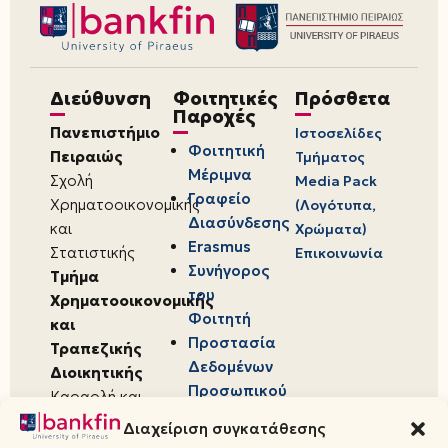
Διεύθυνση
Φοιτητικές
Πρόσθετα
Παροχές
Πανεπιστήμιο
Ιστοσελίδες
Φοιτητική
Πειραιώς
Τμήματος
Μέριμνα
Σχολή
Media Pack
Γραφείο
Χρηματοοικονομικής
(Λογότυπα,
Διασύνδεσης
και
Χρώματα)
Erasmus
Στατιστικής
Επικοινωνία
Συνήγορος
Τμήμα
του
Χρηματοοικονομικής
Φοιτητή
και
Προστασία
Τραπεζικής
Δεδομένων
Διοικητικής
Προσωπικού
Καραολή και
Χαρακτήρα
Δημητρίου 80,
Διαχείριση συγκατάθεσης
18534,