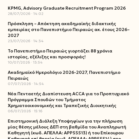
KPMG, Advisory Graduate Recruitment Program 2026
28/07/2026
14:02
Πρόσκληση – Απόκτηση ακαδημαϊκής διδακτικής
εμπειρίας στο Πανεπιστήμιο Πειραιώς ακ. έτους 2026–
2027
23/07/2026
14:34
Το Πανεπιστήμιο Πειραιώς γιορτάζει 88 χρόνια
ιστορίας, εξέλιξης και προσφοράς!
10/07/2026
13:54
Ακαδημαϊκό Ημερολόγιο 2026-2027, Πανεπιστήμιο
Πειραιώς
07/07/2026
14:54
Νέα Πενταετής Διαπίστευση ACCA για το Προπτυχιακό
Πρόγραμμα Σπουδών του Τμήματος
Χρηματοοικονομικής και Τραπεζικής Διοικητικής
06/07/2026
15:16
Επιστημονική Διάλεξη Υποψηφίων για την πλήρωση
μίας θέσης μέλους ΔΕΠ στη βαθμίδα του Αναπληρωτή
Καθηγητή (κωδ. ΑΠΕΛΛΑ: ΑΡΡ55513) ή του Επίκουρου
Καθηγητή επί θητεία (κωδ. ΑΠΕΛΛΑ: ΑΡΡ55514) στο