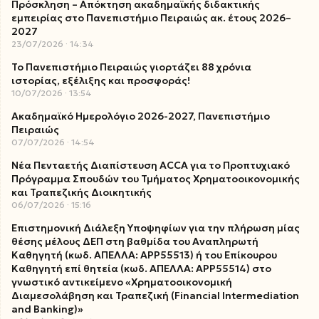
Πρόσκληση – Απόκτηση ακαδημαϊκής διδακτικής
εμπειρίας στο Πανεπιστήμιο Πειραιώς ακ. έτους 2026–
2027
23/07/2026
14:34
Το Πανεπιστήμιο Πειραιώς γιορτάζει 88 χρόνια
ιστορίας, εξέλιξης και προσφοράς!
10/07/2026
13:54
Ακαδημαϊκό Ημερολόγιο 2026-2027, Πανεπιστήμιο
Πειραιώς
07/07/2026
14:54
Νέα Πενταετής Διαπίστευση ACCA για το Προπτυχιακό
Πρόγραμμα Σπουδών του Τμήματος Χρηματοοικονομικής
και Τραπεζικής Διοικητικής
06/07/2026
15:16
Επιστημονική Διάλεξη Υποψηφίων για την πλήρωση μίας
θέσης μέλους ΔΕΠ στη βαθμίδα του Αναπληρωτή
Καθηγητή (κωδ. ΑΠΕΛΛΑ: ΑΡΡ55513) ή του Επίκουρου
Καθηγητή επί θητεία (κωδ. ΑΠΕΛΛΑ: ΑΡΡ55514) στο
γνωστικό αντικείμενο «Χρηματοοικονομική
Διαμεσολάβηση και Τραπεζική (Financial Intermediation
and Banking)»