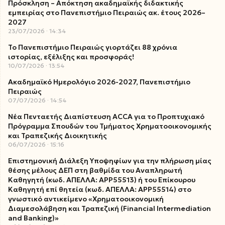
Πρόσκληση – Απόκτηση ακαδημαϊκής διδακτικής
εμπειρίας στο Πανεπιστήμιο Πειραιώς ακ. έτους 2026–
2027
23/07/2026
14:34
Το Πανεπιστήμιο Πειραιώς γιορτάζει 88 χρόνια
ιστορίας, εξέλιξης και προσφοράς!
10/07/2026
13:54
Ακαδημαϊκό Ημερολόγιο 2026-2027, Πανεπιστήμιο
Πειραιώς
07/07/2026
14:54
Νέα Πενταετής Διαπίστευση ACCA για το Προπτυχιακό
Πρόγραμμα Σπουδών του Τμήματος Χρηματοοικονομικής
και Τραπεζικής Διοικητικής
06/07/2026
15:16
Επιστημονική Διάλεξη Υποψηφίων για την πλήρωση μίας
θέσης μέλους ΔΕΠ στη βαθμίδα του Αναπληρωτή
Καθηγητή (κωδ. ΑΠΕΛΛΑ: ΑΡΡ55513) ή του Επίκουρου
Καθηγητή επί θητεία (κωδ. ΑΠΕΛΛΑ: ΑΡΡ55514) στο
γνωστικό αντικείμενο «Χρηματοοικονομική
Διαμεσολάβηση και Τραπεζική (Financial Intermediation
and Banking)»