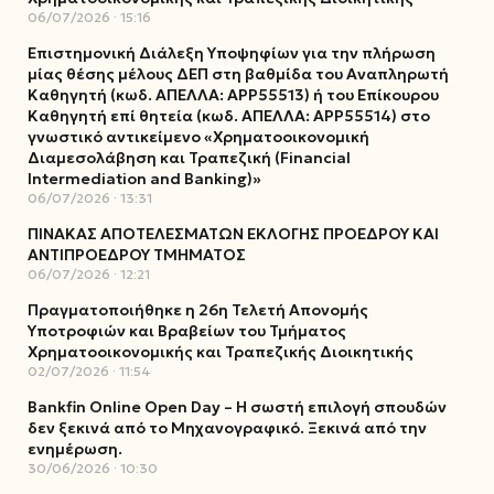
06/07/2026
15:16
Επιστημονική Διάλεξη Υποψηφίων για την πλήρωση
μίας θέσης μέλους ΔΕΠ στη βαθμίδα του Αναπληρωτή
Καθηγητή (κωδ. ΑΠΕΛΛΑ: ΑΡΡ55513) ή του Επίκουρου
Καθηγητή επί θητεία (κωδ. ΑΠΕΛΛΑ: ΑΡΡ55514) στο
γνωστικό αντικείμενο «Χρηματοοικονομική
Διαμεσολάβηση και Τραπεζική (Financial
Intermediation and Banking)»
06/07/2026
13:31
ΠΙΝΑΚΑΣ ΑΠΟΤΕΛΕΣΜΑΤΩΝ ΕΚΛΟΓΗΣ ΠΡΟΕΔΡΟΥ ΚΑΙ
ΑΝΤΙΠΡΟΕΔΡΟΥ ΤΜΗΜΑΤΟΣ
06/07/2026
12:21
Πραγματοποιήθηκε η 26η Τελετή Απονομής
Υποτροφιών και Βραβείων του Τμήματος
Χρηματοοικονομικής και Τραπεζικής Διοικητικής
02/07/2026
11:54
Bankfin Online Open Day – Η σωστή επιλογή σπουδών
δεν ξεκινά από το Μηχανογραφικό. Ξεκινά από την
ενημέρωση.
30/06/2026
10:30