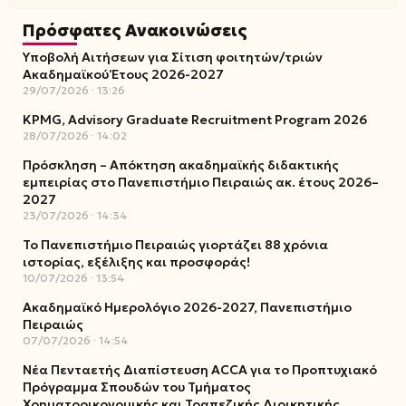
Πρόσφατες Ανακοινώσεις
Υποβολή Αιτήσεων για Σίτιση φοιτητών/τριών
Ακαδημαϊκού Έτους 2026-2027
29/07/2026
13:26
KPMG, Advisory Graduate Recruitment Program 2026
28/07/2026
14:02
Πρόσκληση – Απόκτηση ακαδημαϊκής διδακτικής
εμπειρίας στο Πανεπιστήμιο Πειραιώς ακ. έτους 2026–
2027
23/07/2026
14:34
Το Πανεπιστήμιο Πειραιώς γιορτάζει 88 χρόνια
ιστορίας, εξέλιξης και προσφοράς!
10/07/2026
13:54
Ακαδημαϊκό Ημερολόγιο 2026-2027, Πανεπιστήμιο
Πειραιώς
07/07/2026
14:54
Νέα Πενταετής Διαπίστευση ACCA για το Προπτυχιακό
Πρόγραμμα Σπουδών του Τμήματος
Χρηματοοικονομικής και Τραπεζικής Διοικητικής