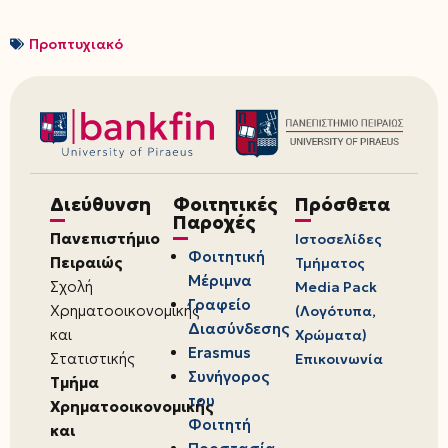
Προπτυχιακό
Διεύθυνση
Φοιτητικές
Πρόσθετα
Παροχές
Πανεπιστήμιο
Ιστοσελίδες
Φοιτητική
Πειραιώς
Τμήματος
Μέριμνα
Σχολή
Media Pack
Γραφείο
Χρηματοοικονομικής
(Λογότυπα,
Διασύνδεσης
και
Χρώματα)
Erasmus
Στατιστικής
Επικοινωνία
Συνήγορος
Τμήμα
του
Χρηματοοικονομικής
Φοιτητή
και