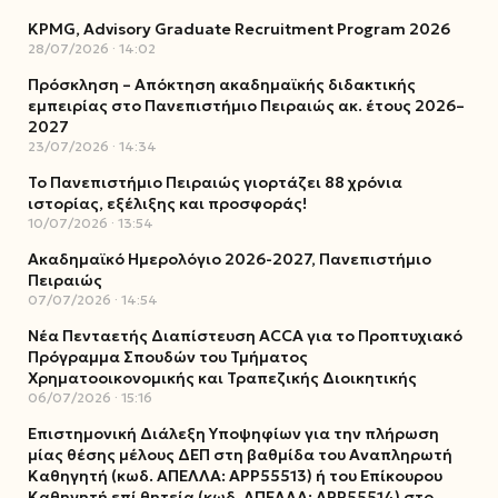
KPMG, Advisory Graduate Recruitment Program 2026
28/07/2026
14:02
Πρόσκληση – Απόκτηση ακαδημαϊκής διδακτικής
εμπειρίας στο Πανεπιστήμιο Πειραιώς ακ. έτους 2026–
2027
23/07/2026
14:34
Το Πανεπιστήμιο Πειραιώς γιορτάζει 88 χρόνια
ιστορίας, εξέλιξης και προσφοράς!
10/07/2026
13:54
Ακαδημαϊκό Ημερολόγιο 2026-2027, Πανεπιστήμιο
Πειραιώς
07/07/2026
14:54
Νέα Πενταετής Διαπίστευση ACCA για το Προπτυχιακό
Πρόγραμμα Σπουδών του Τμήματος
Χρηματοοικονομικής και Τραπεζικής Διοικητικής
06/07/2026
15:16
Επιστημονική Διάλεξη Υποψηφίων για την πλήρωση
μίας θέσης μέλους ΔΕΠ στη βαθμίδα του Αναπληρωτή
Καθηγητή (κωδ. ΑΠΕΛΛΑ: ΑΡΡ55513) ή του Επίκουρου
Καθηγητή επί θητεία (κωδ. ΑΠΕΛΛΑ: ΑΡΡ55514) στο