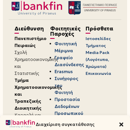
Διεύθυνση
Φοιτητικές
Πρόσθετα
Παροχές
Πανεπιστήμιο
Ιστοσελίδες
Φοιτητική
Πειραιώς
Τμήματος
Μέριμνα
Σχολή
Media Pack
Γραφείο
Χρηματοοικονομικής
(Λογότυπα,
Διασύνδεσης
και
Χρώματα)
Erasmus
Στατιστικής
Επικοινωνία
Συνήγορος
Τμήμα
του
Χρηματοοικονομικής
Φοιτητή
και
Προστασία
Τραπεζικής
Δεδομένων
Διοικητικής
Προσωπικού
Καραολή και
Χαρακτήρα
Δημητρίου 80,
Διαχείριση συγκατάθεσης
18534,