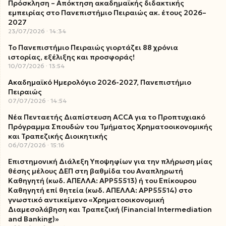
Πρόσκληση – Απόκτηση ακαδημαϊκής διδακτικής
εμπειρίας στο Πανεπιστήμιο Πειραιώς ακ. έτους 2026–
2027
23/07/2026
14:34
Το Πανεπιστήμιο Πειραιώς γιορτάζει 88 χρόνια
ιστορίας, εξέλιξης και προσφοράς!
10/07/2026
13:54
Ακαδημαϊκό Ημερολόγιο 2026-2027, Πανεπιστήμιο
Πειραιώς
07/07/2026
14:54
Νέα Πενταετής Διαπίστευση ACCA για το Προπτυχιακό
Πρόγραμμα Σπουδών του Τμήματος Χρηματοοικονομικής
και Τραπεζικής Διοικητικής
06/07/2026
15:16
Επιστημονική Διάλεξη Υποψηφίων για την πλήρωση μίας
θέσης μέλους ΔΕΠ στη βαθμίδα του Αναπληρωτή
Καθηγητή (κωδ. ΑΠΕΛΛΑ: ΑΡΡ55513) ή του Επίκουρου
Καθηγητή επί θητεία (κωδ. ΑΠΕΛΛΑ: ΑΡΡ55514) στο
γνωστικό αντικείμενο «Χρηματοοικονομική
Διαμεσολάβηση και Τραπεζική (Financial Intermediation
and Banking)»