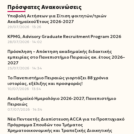
Πρόσφατες Ανακοινώσεις
Υποβολή Αιτήσεων για Σίτιση φοιτητών/τριών
Ακαδημαϊκού Έτους 2026-2027
29/07/2026
13:26
KPMG, Advisory Graduate Recruitment Program 2026
28/07/2026
14:02
Πρόσκληση – Απόκτηση ακαδημαϊκής διδακτικής
εμπειρίας στο Πανεπιστήμιο Πειραιώς ακ. έτους 2026–
2027
23/07/2026
14:34
Το Πανεπιστήμιο Πειραιώς γιορτάζει 88 χρόνια
ιστορίας, εξέλιξης και προσφοράς!
10/07/2026
13:54
Ακαδημαϊκό Ημερολόγιο 2026-2027, Πανεπιστήμιο
Πειραιώς
07/07/2026
14:54
Νέα Πενταετής Διαπίστευση ACCA για το Προπτυχιακό
Πρόγραμμα Σπουδών του Τμήματος
Χρηματοοικονομικής και Τραπεζικής Διοικητικής