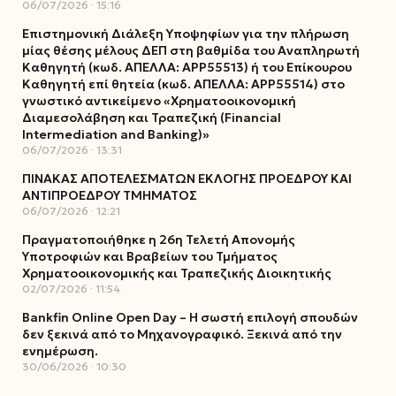
06/07/2026
15:16
Επιστημονική Διάλεξη Υποψηφίων για την πλήρωση
μίας θέσης μέλους ΔΕΠ στη βαθμίδα του Αναπληρωτή
Καθηγητή (κωδ. ΑΠΕΛΛΑ: ΑΡΡ55513) ή του Επίκουρου
Καθηγητή επί θητεία (κωδ. ΑΠΕΛΛΑ: ΑΡΡ55514) στο
γνωστικό αντικείμενο «Χρηματοοικονομική
Διαμεσολάβηση και Τραπεζική (Financial
Intermediation and Banking)»
06/07/2026
13:31
ΠΙΝΑΚΑΣ ΑΠΟΤΕΛΕΣΜΑΤΩΝ ΕΚΛΟΓΗΣ ΠΡΟΕΔΡΟΥ ΚΑΙ
ΑΝΤΙΠΡΟΕΔΡΟΥ ΤΜΗΜΑΤΟΣ
06/07/2026
12:21
Πραγματοποιήθηκε η 26η Τελετή Απονομής
Υποτροφιών και Βραβείων του Τμήματος
Χρηματοοικονομικής και Τραπεζικής Διοικητικής
02/07/2026
11:54
Bankfin Online Open Day – Η σωστή επιλογή σπουδών
δεν ξεκινά από το Μηχανογραφικό. Ξεκινά από την
ενημέρωση.
30/06/2026
10:30