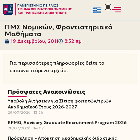
Μεταπηδήστε
στο
ΠΜΣ Νομικών, Φροντιστηριακό
περιεχόμενο
Μαθήματα
19 Δεκεμβρίου, 2011
8:52 πμ
Για περισσότερες πληροφορίες δείτε το
επισυναπτόμενο αρχείο.
Πρόσφατες Ανακοινώσεις
Υποβολή Αιτήσεων για Σίτιση φοιτητών/τριών
Ακαδημαϊκού Έτους 2026-2027
29/07/2026
13:26
KPMG, Advisory Graduate Recruitment Program 2026
28/07/2026
14:02
Πρόσκληση – Απόκτηση ακαδημαϊκής διδακτικής