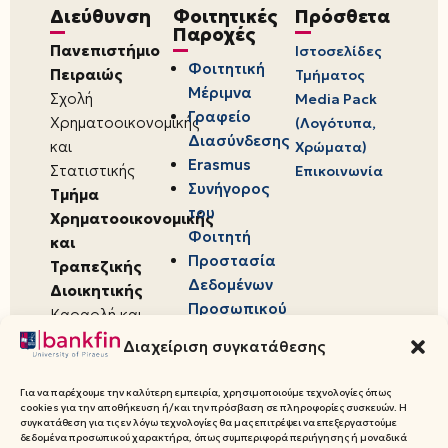
Διεύθυνση
Φοιτητικές
Πρόσθετα
Παροχές
Πανεπιστήμιο
Ιστοσελίδες
Φοιτητική
Πειραιώς
Τμήματος
Μέριμνα
Σχολή
Media Pack
Γραφείο
Χρηματοοικονομικής
(Λογότυπα,
Διασύνδεσης
και
Χρώματα)
Erasmus
Στατιστικής
Επικοινωνία
Συνήγορος
Τμήμα
του
Χρηματοοικονομικής
Φοιτητή
και
Προστασία
Τραπεζικής
Δεδομένων
Διοικητικής
Προσωπικού
Καραολή και
Χαρακτήρα
Δημητρίου 80,
Διαχείριση συγκατάθεσης
18534,
Πειραιάς
Για να παρέχουμε την καλύτερη εμπειρία, χρησιμοποιούμε τεχνολογίες όπως
cookies για την αποθήκευση ή/και την πρόσβαση σε πληροφορίες συσκευών. Η
συγκατάθεση για τις εν λόγω τεχνολογίες θα μας επιτρέψει να επεξεργαστούμε
δεδομένα προσωπικού χαρακτήρα, όπως συμπεριφορά περιήγησης ή μοναδικά