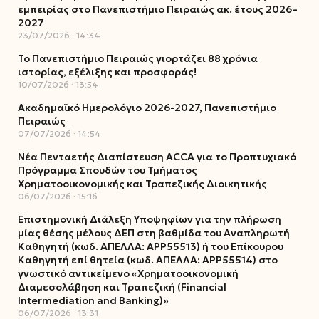
εμπειρίας στο Πανεπιστήμιο Πειραιώς ακ. έτους 2026–
2027
23/07/2026
14:34
Το Πανεπιστήμιο Πειραιώς γιορτάζει 88 χρόνια
ιστορίας, εξέλιξης και προσφοράς!
10/07/2026
13:54
Ακαδημαϊκό Ημερολόγιο 2026-2027, Πανεπιστήμιο
Πειραιώς
07/07/2026
14:54
Νέα Πενταετής Διαπίστευση ACCA για το Προπτυχιακό
Πρόγραμμα Σπουδών του Τμήματος
Χρηματοοικονομικής και Τραπεζικής Διοικητικής
06/07/2026
15:16
Επιστημονική Διάλεξη Υποψηφίων για την πλήρωση
μίας θέσης μέλους ΔΕΠ στη βαθμίδα του Αναπληρωτή
Καθηγητή (κωδ. ΑΠΕΛΛΑ: ΑΡΡ55513) ή του Επίκουρου
Καθηγητή επί θητεία (κωδ. ΑΠΕΛΛΑ: ΑΡΡ55514) στο
γνωστικό αντικείμενο «Χρηματοοικονομική
Διαμεσολάβηση και Τραπεζική (Financial
Intermediation and Banking)»
06/07/2026
13:31