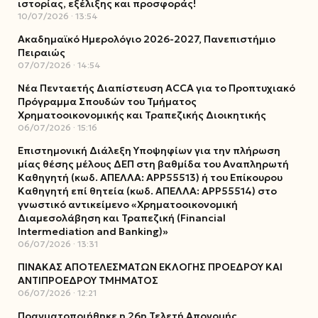
ιστορίας, εξέλιξης και προσφοράς!
10/07/2026
13:54
Ακαδημαϊκό Ημερολόγιο 2026-2027, Πανεπιστήμιο
Πειραιώς
07/07/2026
14:54
Νέα Πενταετής Διαπίστευση ACCA για το Προπτυχιακό
Πρόγραμμα Σπουδών του Τμήματος
Χρηματοοικονομικής και Τραπεζικής Διοικητικής
06/07/2026
15:16
Επιστημονική Διάλεξη Υποψηφίων για την πλήρωση
μίας θέσης μέλους ΔΕΠ στη βαθμίδα του Αναπληρωτή
Καθηγητή (κωδ. ΑΠΕΛΛΑ: ΑΡΡ55513) ή του Επίκουρου
Καθηγητή επί θητεία (κωδ. ΑΠΕΛΛΑ: ΑΡΡ55514) στο
γνωστικό αντικείμενο «Χρηματοοικονομική
Διαμεσολάβηση και Τραπεζική (Financial
Intermediation and Banking)»
06/07/2026
13:31
ΠΙΝΑΚΑΣ ΑΠΟΤΕΛΕΣΜΑΤΩΝ ΕΚΛΟΓΗΣ ΠΡΟΕΔΡΟΥ ΚΑΙ
ΑΝΤΙΠΡΟΕΔΡΟΥ ΤΜΗΜΑΤΟΣ
06/07/2026
12:21
Πραγματοποιήθηκε η 26η Τελετή Απονομής