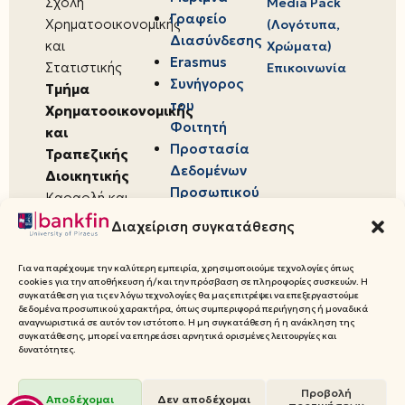
Σχολή
Media Pack
Γραφείο
Χρηματοοικονομικής
(Λογότυπα,
Διασύνδεσης
και
Χρώματα)
Erasmus
Στατιστικής
Επικοινωνία
Συνήγορος
Τμήμα
του
Χρηματοοικονομικής
Φοιτητή
και
Προστασία
Τραπεζικής
Δεδομένων
Διοικητικής
Προσωπικού
Καραολή και
Χαρακτήρα
Δημητρίου 80,
Διαχείριση συγκατάθεσης
18534,
Πειραιάς
Για να παρέχουμε την καλύτερη εμπειρία, χρησιμοποιούμε τεχνολογίες όπως
cookies για την αποθήκευση ή/και την πρόσβαση σε πληροφορίες συσκευών. Η
συγκατάθεση για τις εν λόγω τεχνολογίες θα μας επιτρέψει να επεξεργαστούμε
δεδομένα προσωπικού χαρακτήρα, όπως συμπεριφορά περιήγησης ή μοναδικά
αναγνωριστικά σε αυτόν τον ιστότοπο. Η μη συγκατάθεση ή η ανάκληση της
συγκατάθεσης, μπορεί να επηρεάσει αρνητικά ορισμένες λειτουργίες και
© 2026 Πανεπιστήμιο Πειραιώς,
δυνατότητες.
Τμήμα Χρηματοοικονομικής και
Προβολή
Τραπεζικής Διοικητικής
Αποδέχομαι
Δεν αποδέχομαι