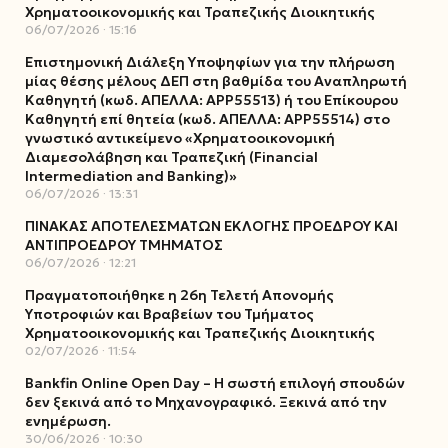
Χρηματοοικονομικής και Τραπεζικής Διοικητικής
06/07/2026
15:16
Επιστημονική Διάλεξη Υποψηφίων για την πλήρωση
μίας θέσης μέλους ΔΕΠ στη βαθμίδα του Αναπληρωτή
Καθηγητή (κωδ. ΑΠΕΛΛΑ: ΑΡΡ55513) ή του Επίκουρου
Καθηγητή επί θητεία (κωδ. ΑΠΕΛΛΑ: ΑΡΡ55514) στο
γνωστικό αντικείμενο «Χρηματοοικονομική
Διαμεσολάβηση και Τραπεζική (Financial
Intermediation and Banking)»
06/07/2026
13:31
ΠΙΝΑΚΑΣ ΑΠΟΤΕΛΕΣΜΑΤΩΝ ΕΚΛΟΓΗΣ ΠΡΟΕΔΡΟΥ ΚΑΙ
ΑΝΤΙΠΡΟΕΔΡΟΥ ΤΜΗΜΑΤΟΣ
06/07/2026
12:21
Πραγματοποιήθηκε η 26η Τελετή Απονομής
Υποτροφιών και Βραβείων του Τμήματος
Χρηματοοικονομικής και Τραπεζικής Διοικητικής
02/07/2026
11:54
Bankfin Online Open Day – Η σωστή επιλογή σπουδών
δεν ξεκινά από το Μηχανογραφικό. Ξεκινά από την
ενημέρωση.
30/06/2026
10:30