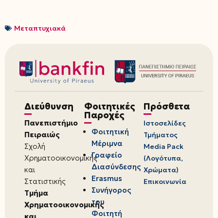
Μεταπτυχιακά
Διεύθυνση
Φοιτητικές
Πρόσθετα
Παροχές
Πανεπιστήμιο
Ιστοσελίδες
Φοιτητική
Πειραιώς
Τμήματος
Μέριμνα
Σχολή
Media Pack
Γραφείο
Χρηματοοικονομικής
(Λογότυπα,
Διασύνδεσης
και
Χρώματα)
Erasmus
Στατιστικής
Επικοινωνία
Συνήγορος
Τμήμα
του
Χρηματοοικονομικής
Φοιτητή
και