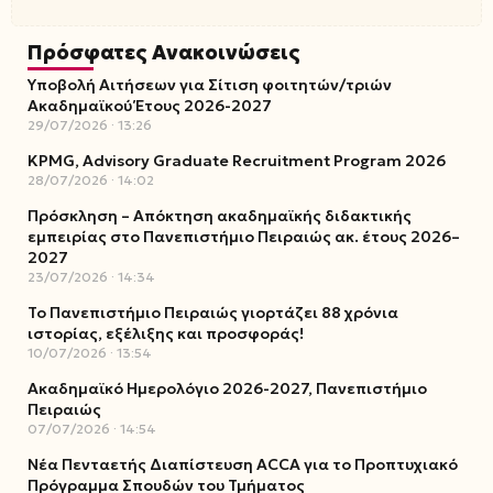
Πρόσφατες Ανακοινώσεις
Υποβολή Αιτήσεων για Σίτιση φοιτητών/τριών
Ακαδημαϊκού Έτους 2026-2027
29/07/2026
13:26
KPMG, Advisory Graduate Recruitment Program 2026
28/07/2026
14:02
Πρόσκληση – Απόκτηση ακαδημαϊκής διδακτικής
εμπειρίας στο Πανεπιστήμιο Πειραιώς ακ. έτους 2026–
2027
23/07/2026
14:34
Το Πανεπιστήμιο Πειραιώς γιορτάζει 88 χρόνια
ιστορίας, εξέλιξης και προσφοράς!
10/07/2026
13:54
Ακαδημαϊκό Ημερολόγιο 2026-2027, Πανεπιστήμιο
Πειραιώς
07/07/2026
14:54
Νέα Πενταετής Διαπίστευση ACCA για το Προπτυχιακό
Πρόγραμμα Σπουδών του Τμήματος