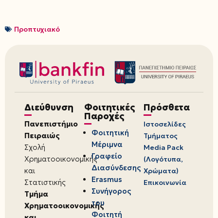
Προπτυχιακό
Διεύθυνση
Φοιτητικές
Πρόσθετα
Παροχές
Πανεπιστήμιο
Ιστοσελίδες
Φοιτητική
Πειραιώς
Τμήματος
Μέριμνα
Σχολή
Media Pack
Γραφείο
Χρηματοοικονομικής
(Λογότυπα,
Διασύνδεσης
και
Χρώματα)
Erasmus
Στατιστικής
Επικοινωνία
Συνήγορος
Τμήμα
του
Χρηματοοικονομικής
Φοιτητή
και