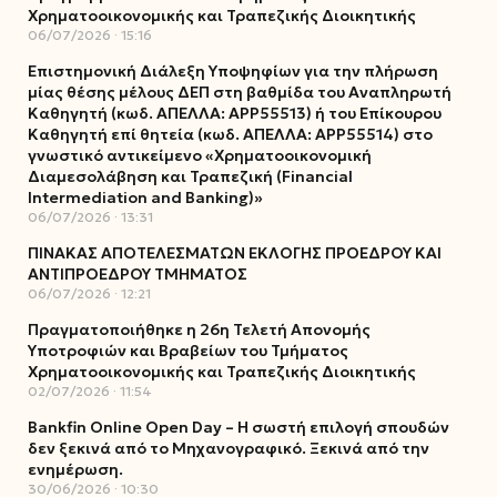
Χρηματοοικονομικής και Τραπεζικής Διοικητικής
06/07/2026
15:16
Επιστημονική Διάλεξη Υποψηφίων για την πλήρωση
μίας θέσης μέλους ΔΕΠ στη βαθμίδα του Αναπληρωτή
Καθηγητή (κωδ. ΑΠΕΛΛΑ: ΑΡΡ55513) ή του Επίκουρου
Καθηγητή επί θητεία (κωδ. ΑΠΕΛΛΑ: ΑΡΡ55514) στο
γνωστικό αντικείμενο «Χρηματοοικονομική
Διαμεσολάβηση και Τραπεζική (Financial
Intermediation and Banking)»
06/07/2026
13:31
ΠΙΝΑΚΑΣ ΑΠΟΤΕΛΕΣΜΑΤΩΝ ΕΚΛΟΓΗΣ ΠΡΟΕΔΡΟΥ ΚΑΙ
ΑΝΤΙΠΡΟΕΔΡΟΥ ΤΜΗΜΑΤΟΣ
06/07/2026
12:21
Πραγματοποιήθηκε η 26η Τελετή Απονομής
Υποτροφιών και Βραβείων του Τμήματος
Χρηματοοικονομικής και Τραπεζικής Διοικητικής
02/07/2026
11:54
Bankfin Online Open Day – Η σωστή επιλογή σπουδών
δεν ξεκινά από το Μηχανογραφικό. Ξεκινά από την
ενημέρωση.
30/06/2026
10:30