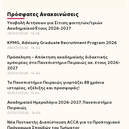
Πρόσφατες Ανακοινώσεις
Υποβολή Αιτήσεων για Σίτιση φοιτητών/τριών
Ακαδημαϊκού Έτους 2026-2027
29/07/2026
13:26
KPMG, Advisory Graduate Recruitment Program 2026
28/07/2026
14:02
Πρόσκληση – Απόκτηση ακαδημαϊκής διδακτικής
εμπειρίας στο Πανεπιστήμιο Πειραιώς ακ. έτους 2026–
2027
23/07/2026
14:34
Το Πανεπιστήμιο Πειραιώς γιορτάζει 88 χρόνια
ιστορίας, εξέλιξης και προσφοράς!
10/07/2026
13:54
Ακαδημαϊκό Ημερολόγιο 2026-2027, Πανεπιστήμιο
Πειραιώς
07/07/2026
14:54
Νέα Πενταετής Διαπίστευση ACCA για το Προπτυχιακό
Πρόγραμμα Σπουδών του Τμήματος