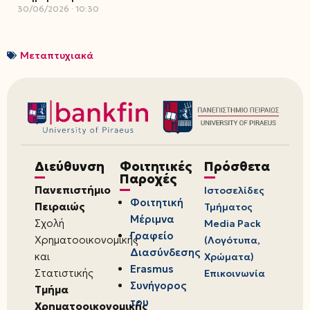
30/06/2026
10:30
Μεταπτυχιακά
Διεύθυνση
Φοιτητικές
Πρόσθετα
Παροχές
Πανεπιστήμιο
Ιστοσελίδες
Φοιτητική
Πειραιώς
Τμήματος
Μέριμνα
Σχολή
Media Pack
Γραφείο
Χρηματοοικονομικής
(Λογότυπα,
Διασύνδεσης
και
Χρώματα)
Erasmus
Στατιστικής
Επικοινωνία
Συνήγορος
Τμήμα
του
Χρηματοοικονομικής