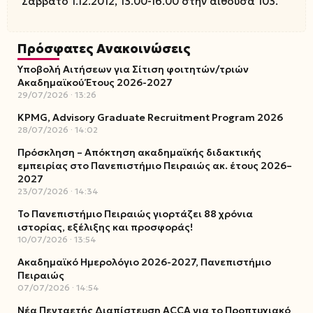
Σάββατο 1.12.2012, 13.00-16.00 στην αίθουσα 103.
Πρόσφατες Ανακοινώσεις
Υποβολή Αιτήσεων για Σίτιση φοιτητών/τριών
Ακαδημαϊκού Έτους 2026-2027
29/07/2026
13:26
KPMG, Advisory Graduate Recruitment Program 2026
28/07/2026
14:02
Πρόσκληση – Απόκτηση ακαδημαϊκής διδακτικής
εμπειρίας στο Πανεπιστήμιο Πειραιώς ακ. έτους 2026–
2027
23/07/2026
14:34
Το Πανεπιστήμιο Πειραιώς γιορτάζει 88 χρόνια
ιστορίας, εξέλιξης και προσφοράς!
10/07/2026
13:54
Ακαδημαϊκό Ημερολόγιο 2026-2027, Πανεπιστήμιο
Πειραιώς
07/07/2026
14:54
Νέα Πενταετής Διαπίστευση ACCA για το Προπτυχιακό