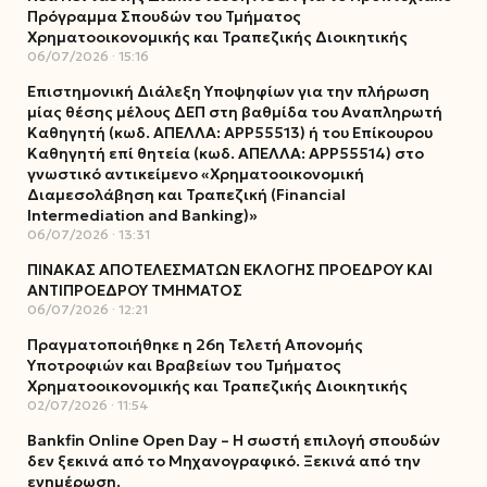
Πρόγραμμα Σπουδών του Τμήματος
Χρηματοοικονομικής και Τραπεζικής Διοικητικής
06/07/2026
15:16
Επιστημονική Διάλεξη Υποψηφίων για την πλήρωση
μίας θέσης μέλους ΔΕΠ στη βαθμίδα του Αναπληρωτή
Καθηγητή (κωδ. ΑΠΕΛΛΑ: ΑΡΡ55513) ή του Επίκουρου
Καθηγητή επί θητεία (κωδ. ΑΠΕΛΛΑ: ΑΡΡ55514) στο
γνωστικό αντικείμενο «Χρηματοοικονομική
Διαμεσολάβηση και Τραπεζική (Financial
Intermediation and Banking)»
06/07/2026
13:31
ΠΙΝΑΚΑΣ ΑΠΟΤΕΛΕΣΜΑΤΩΝ ΕΚΛΟΓΗΣ ΠΡΟΕΔΡΟΥ ΚΑΙ
ΑΝΤΙΠΡΟΕΔΡΟΥ ΤΜΗΜΑΤΟΣ
06/07/2026
12:21
Πραγματοποιήθηκε η 26η Τελετή Απονομής
Υποτροφιών και Βραβείων του Τμήματος
Χρηματοοικονομικής και Τραπεζικής Διοικητικής
02/07/2026
11:54
Bankfin Online Open Day – Η σωστή επιλογή σπουδών
δεν ξεκινά από το Μηχανογραφικό. Ξεκινά από την
ενημέρωση.